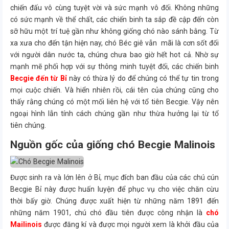
chiến đấu vô cùng tuyệt vời và sức mạnh vô đối. Không những
có sức mạnh về thể chất, các chiến binh ta sắp đề cập đến còn
sỡ hữu một trí tuệ gần như không giống chó nào sánh bằng. Từ
xa xưa cho đến tận hiện nay, chó Béc giê vẫn mãi là cơn sốt đối
với người dân nước ta, chúng chưa bao giờ hết hot cả. Nhờ sự
mạnh mẽ phối hợp với sự thông minh tuyệt đối, các chiến binh
Becgie đến từ Bỉ
này có thừa lý do để chúng có thể tự tin trong
mọi cuộc chiến. Và hiển nhiên rồi, cái tên của chúng cũng cho
thấy rằng chúng có một mối liên hệ với tổ tiên Becgie. Vậy nên
ngoại hình lẫn tính cách chúng gần như thừa hưởng lại từ tổ
tiên chúng.
Nguồn gốc của giống chó Becgie Malinois
Được sinh ra và lớn lên ở Bỉ, mục đích ban đầu của các chú cún
Becgie Bỉ này được huấn luyện để phục vụ cho việc chăn cừu
thời bấy giờ. Chúng được xuất hiện từ những năm 1891 đến
những năm 1901, chú chó đầu tiên được công nhận là
chó
Mailinois
được đăng kí và được mọi người xem là khởi đầu của