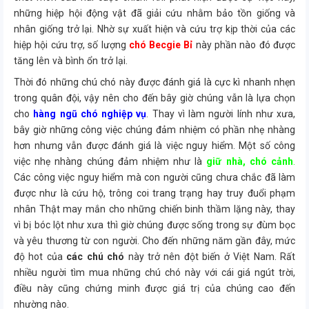
những hiệp hội động vật đã giải cứu nhằm bảo tồn giống và
nhân giống trở lại. Nhờ sự xuất hiện và cứu trợ kịp thời của các
hiệp hội cứu trợ, số lượng
chó Becgie Bỉ
này phần nào đó được
tăng lên và bình ổn trở lại.
Thời đó những chú chó này được đánh giá là cực kì nhanh nhẹn
trong quân đội, vậy nên cho đến bây giờ chúng vẫn là lựa chọn
cho
hàng ngũ chó nghiệp vụ
. Thay vì làm người lính như xưa,
bây giờ những công việc chúng đảm nhiệm có phần nhẹ nhàng
hơn nhưng vẫn được đánh giá là việc nguy hiểm. Một số công
việc nhẹ nhàng chúng đảm nhiệm như là
giữ nhà, chó cảnh
.
Các công việc nguy hiểm mà con người cũng chưa chắc đã làm
được như là cứu hộ, trông coi trang trạng hay truy đuổi phạm
nhân Thật may mắn cho những chiến binh thầm lặng này, thay
vì bị bóc lột như xưa thì giờ chúng được sống trong sự đùm bọc
và yêu thương từ con người. Cho đến những năm gần đây, mức
độ hot của
các chú chó
này trở nên đột biến ở Việt Nam. Rất
nhiều người tìm mua những chú chó này với cái giá ngút trời,
điều này cũng chứng minh được giá trị của chúng cao đến
nhường nào.