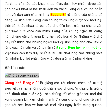
đa dạng về màu sắc khác nhau: đen, đỏ,… tuy nhiên được săn
đón nhiều nhất là hai màu đen và vàng. Lông của chúng ngắn
hơn với đàn anh của mình là
Becgie Bỉ
nên lông của chúng dễ
dàng vệ sinh hơn. Lông của chúng thích ứng được với mọi loại
thời tiết khác nhau từ oai bức cho đến lạnh giá mà chúng vẫn
giữ được sức khoẻ của mình.
Lông của chúng ngắn và cứng
nên chúng cũng ít rụng lông hơn các loài khác. Những chú chó
này rất thích cho những người lười vệ sinh lông chó chó. Bởi vì
lông của nó ngắn và cứng nên sẽ í
t rụng lông hơn bình thường
.
Việc bạn cần làm duy nhất là lâu lâu chải lông của chúng một
lần nhằm loại bỏ phần lông chết, đơn giản mà phải không.
Về tính cách
Giống chó Becgie Bỉ
là giống chó rất nhanh nhẹn, có trí tuệ
siêu việt và nghe lời người chăm sóc chúng. Vì chúng là giống
c
hó dành cho quân đội,
nên chúng rất cảnh giác với mọi thứ
xung quanh khi xâm chiếm lạnh địa của chúng. Chúng sẽ canh
gác kết hợp bảo vệ bạn với mọi điều nguy hiểm xung quanh,