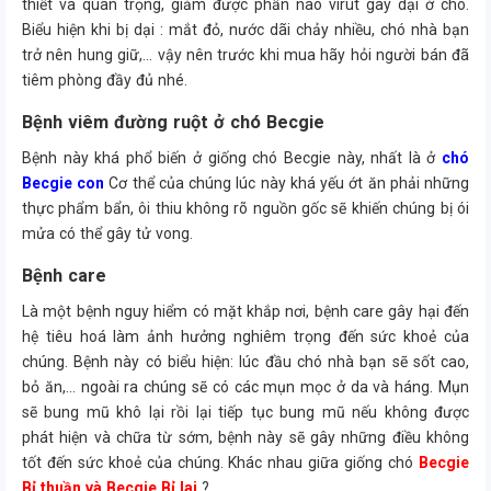
thiết và quan trọng, giảm được phần nào virut gây dại ở chó.
Biểu hiện khi bị dại : mắt đỏ, nước dãi chảy nhiều, chó nhà bạn
trở nên hung giữ,… vậy nên trước khi mua hãy hỏi người bán đã
tiêm phòng đầy đủ nhé.
Bệnh viêm đường ruột ở chó Becgie
Bệnh này khá phổ biến ở giống chó Becgie này, nhất là ở
chó
Becgie con
Cơ thể của chúng lúc này khá yếu ớt ăn phải những
thực phẩm bẩn, ôi thiu không rõ nguồn gốc sẽ khiến chúng bị ói
mửa có thể gây tử vong.
Bệnh care
Là một bệnh nguy hiểm có mặt khắp nơi, bệnh care gây hại đến
hệ tiêu hoá làm ảnh hưởng nghiêm trọng đến sức khoẻ của
chúng. Bệnh này có biểu hiện: lúc đầu chó nhà bạn sẽ sốt cao,
bỏ ăn,… ngoài ra chúng sẽ có các mụn mọc ở da và háng. Mụn
sẽ bung mũ khô lại rồi lại tiếp tục bung mũ nếu không được
phát hiện và chữa từ sớm, bệnh này sẽ gây những điều không
tốt đến sức khoẻ của chúng. Khác nhau giữa giống chó
Becgie
Bỉ thuần và Becgie Bỉ lai
?