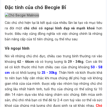
Đặc tính của chó Becgie Bỉ
Các chú chó hiện tại là kết quả của nhiều lần lai tạo và mục tiêu
ra đời một
chú chó có ngoại hình đẹp và mạnh khoẻ
hơn
trước. Điều này cũng đồng nghĩa với việc chúng chính là những
bản nâng cấp của tổ tiên chúng, cụ thể như sau:
Về ngoại hình
Nói về những chú chó đực, chiều cao trung bình thường rơi vào
khoảng
62 - 66cm
và có trọng lượng là
29 - 34kg.
Con cái thì
sẽ có kích thước nhỏ hơn chiều cao của chúng khoảng
50 - 58
cm
và có khối lượng từ
25 - 30kg
. Thân hình và kích thước khá
to nên bạn hãy cân nhắc khi mua chúng để phù hợp với không
gian nhà cửa của mình. Được xếp vào nhóm top những chú chó
sống lâu nhất hành tinh, tuổi thọ của chúng có thể sống từ 10
đến 14 năm dựa vào khả năng chăm sóc chúng. Đến mùa sinh
sản, chú chó nhà bạn có thể đẻ từ 2-4 con tuỳ vào cơ thể và sức
khoẻ của chúng mà lượng chó được sinh ra sẽ khác nhau.
Chó