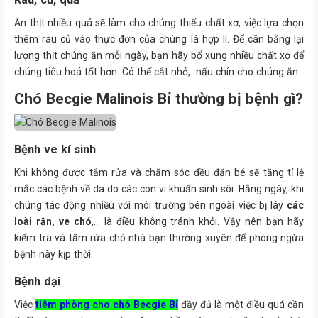
Ăn thịt nhiều quá sẽ làm cho chúng thiếu chất xơ, việc lựa chọn
thêm rau củ vào thực đơn của chúng là hợp lí. Để cân bằng lại
lượng thịt chúng ăn mỗi ngày, bạn hãy bổ xung nhiều chất xơ để
chúng tiêu hoá tốt hơn. Có thể cắt nhỏ, nấu chín cho chúng ăn.
Chó Becgie Malinois Bỉ thường bị bệnh gì?
Bệnh ve kí sinh
Khi không được tắm rửa và chăm sóc đều đặn bé sẽ tăng tỉ lệ
mắc các bệnh về da do các con vi khuẩn sinh sôi. Hằng ngày, khi
chúng tác động nhiều với môi trường bên ngoài việc bị lây
các
loài rận, ve chó
,… là điều không tránh khỏi. Vậy nên bạn hãy
kiểm tra và tắm rửa chó nhà bạn thường xuyên để phòng ngừa
bệnh này kịp thời.
Bệnh dại
Việc
tiêm phòng cho chó Becgie Bỉ
đầy đủ là một điều quá cần