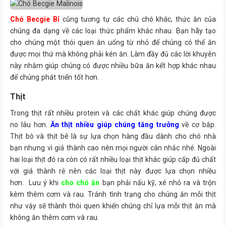
Chó Becgie Bỉ
cũng tương tự các chú chó khác, thức ăn của
chúng đa dạng về các loại thức phẩm khác nhau. Bạn hãy tạo
cho chúng một thói quen ăn uống từ nhỏ để chúng có thể ăn
được mọi thứ mà không phải kén ăn. Làm đầy đủ các lời khuyên
này nhằm giúp chúng có được nhiều bữa ăn kết hợp khác nhau
để chúng phát triển tốt hơn.
Thịt
Trong thịt rất nhiều protein và các chất khác giúp chúng được
no lâu hơn.
Ăn thịt nhiều giúp chúng tăng trưởng
về cơ bắp.
Thịt bò và thịt bê là sự lựa chọn hàng đầu dành cho chó nhà
bạn nhưng vì giá thành cao nên mọi người cân nhắc nhé. Ngoài
hai loại thịt đó ra còn có rất nhiều loại thịt khác giúp cấp đủ chất
với giá thành rẻ nên các loại thịt này được lựa chọn nhiều
hơn. Lưu ý khi
cho chó ăn
bạn phải nấu kỹ, xé nhỏ ra và trộn
kèm thêm cơm và rau. Tránh tình trạng cho chúng ăn mỗi thịt
như vậy sẽ thành thói quen khiến chúng chỉ lựa mỗi thịt ăn mà
không ăn thêm cơm và rau.