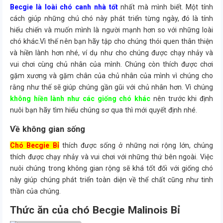
Becgie là loài chó canh nhà tốt
nhất mà mình biết. Một tính
cách giúp những chú chó này phát triển từng ngày, đó là tính
hiếu chiến và muốn mình là người mạnh hơn so với những loài
chó khác.Vì thế nên bạn hãy tập cho chúng thói quen thân thiện
và hiền lành hơn nhé, ví dụ như cho chúng được chạy nhảy và
vui chơi cùng chủ nhân của mình. Chúng còn thích được chơi
gặm xương và gặm chân của chủ nhân của mình vì chúng cho
rằng như thế sẽ giúp chúng gần gũi với chủ nhân hơn. Vì chúng
không hiền lành như các giống chó khác
nên trước khi định
nuôi bạn hãy tìm hiểu chúng sơ qua thì mới quyết định nhé.
Về không gian sống
Chó Becgie Bỉ
thích được sống ở những nơi rộng lớn, chúng
thích được chạy nhảy và vui chơi với những thứ bên ngoài. Việc
nuôi chúng trong không gian rộng sẽ khá tốt đối với giống chó
này giúp chúng phát triển toàn diện về thể chất cũng như tinh
thần của chúng.
Thức ăn của chó Becgie Malinois Bỉ