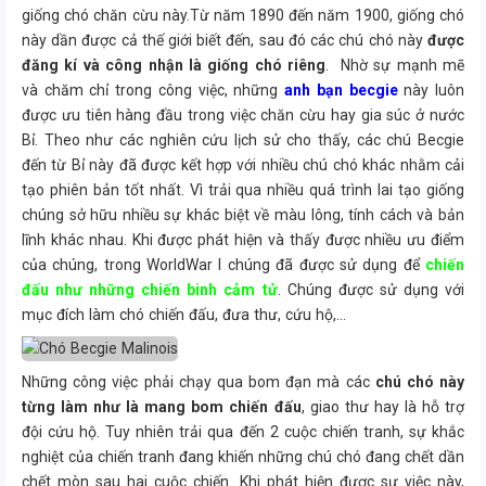
giống chó chăn cừu này.Từ năm 1890 đến năm 1900, giống chó
này dần được cả thế giới biết đến, sau đó các chú chó này
được
đăng kí và công nhận là giống chó riêng
. Nhờ sự mạnh mẽ
và chăm chỉ trong công việc, những
anh bạn becgie
này luôn
được ưu tiên hàng đầu trong việc chăn cừu hay gia súc ở nước
Bỉ. Theo như các nghiên cứu lịch sử cho thấy, các chú Becgie
đến từ Bỉ này đã được kết hợp với nhiều chú chó khác nhằm cải
tạo phiên bản tốt nhất. Vì trải qua nhiều quá trình lai tạo giống
chúng sở hữu nhiều sự khác biệt về màu lông, tính cách và bản
lĩnh khác nhau. Khi được phát hiện và thấy được nhiều ưu điểm
của chúng, trong WorldWar I chúng đã được sử dụng để
chiến
đấu như những chiến binh cảm tử
. Chúng được sử dụng với
mục đích làm chó chiến đấu, đưa thư, cứu hộ,…
Những công việc phải chạy qua bom đạn mà các
chú chó này
từng làm như là mang bom chiến đấu
, giao thư hay là hỗ trợ
đội cứu hộ. Tuy nhiên trải qua đến 2 cuộc chiến tranh, sự khắc
nghiệt của chiến tranh đang khiến những chú chó đang chết dần
chết mòn sau hai cuộc chiến. Khi phát hiện được sự việc này,