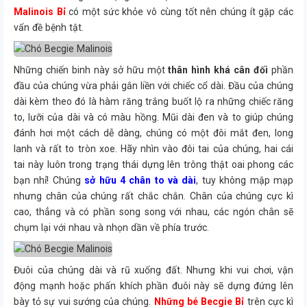
Malinois Bỉ
có một sức khỏe vô cùng tốt nên chúng ít gặp các
vấn đề bệnh tật.
Những chiến binh này sở hữu một
thân hình khá cân đối
phần
đầu của chúng vừa phải gắn liền với chiếc cổ dài. Đầu của chúng
dài kèm theo đó là hàm răng trắng buốt lộ ra những chiếc răng
to, lưỡi của dài và có màu hồng. Mũi dài đen và to giúp chúng
đánh hơi một cách dễ dàng, chúng có một đôi mắt đen, long
lanh và rất to tròn xoe. Hãy nhìn vào đôi tai của chúng, hai cái
tai này luôn trong trạng thái dựng lên trông thật oai phong các
bạn nhỉ! Chúng
sở hữu 4 chân to và dài
, tuy không mập mạp
nhưng chân của chúng rất chắc chắn. Chân của chúng cực kì
cao, thẳng và có phần song song với nhau, các ngón chân sẽ
chụm lại với nhau và nhọn dần về phía trước.
Đuôi của chúng dài và rũ xuống đất. Nhưng khi vui chơi, vận
động mạnh hoặc phấn khích phần đuôi này sẽ dựng đứng lên
bày tỏ sự vui sướng của chúng.
Những bé Becgie Bỉ
trên cực kì