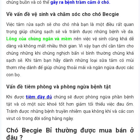
chúng buồn và có thể
gây ra bệnh trầm cảm ở chó.
Về vấn đề vệ sinh và chăm sóc cho chó Becgie
Việc tắm rửa sạch sẽ cho chó nhà bạn là một điều rất quan
trọng giúp chúng sạch sẽ và tránh được những bệnh về da.
Lông của chúng ngắn và mềm
nên việc vệ sinh cũng khá dễ
dàng và không mất nhiều thời gian. Vì vậy bạn chỉ cần tắm cho
chúng những khi chúng nghịch bẩn vì bình thường chúng khá
sạch sẽ. Khi tắm bạn hãy dành những loại sữa tắm có mùi
thơm nhẹ dành để giúp chúng thoải mái và ngăn ngừa được các
con bọ.
Vấn đề tiêm phòng và phòng ngừa bệnh tật
Khi được
tiêm đầy đủ
chúng sẽ được phòng ngừa phần bệnh
tật và có một sức khoẻ tốt hơn giảm tối thiểu việc đau ốm.
Tránh được những bệnh truyền nhiễm qua không khí và các con
virut có trong đời sống hằng ngày.
Chó Becgie Bỉ thường được mua bán ở
đâu ?