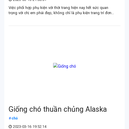
Việc phối hợp phụ kiện với thời trang hiện nay hết sức quan
trọng với chị em phái đẹp, không chỉ là phụ kiện trang trí đơn
thuần mà nó còn là điểm tô thêm cho phong cách thời trang
thêm quyến rũ, thời thượng. Cùng CANGI tìm hiểu top 3 phụ
kiện không thể thiếu của chị em.
Giống chó thuần chủng Alaska
chó
2023-03-16 19:52:14