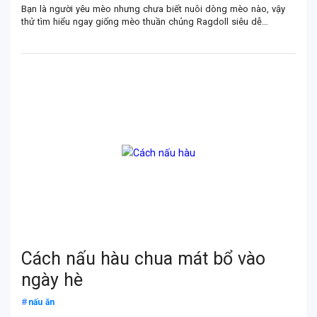
Bạn là người yêu mèo nhưng chưa biết nuôi dòng mèo nào, vậy
thử tìm hiểu ngay giống mèo thuần chủng Ragdoll siêu dễ
thương, cute này nhé. Cùng CANGI tìm hiểu đặc điểm, tính cách
của dòng thú cưng này!
Cách nấu hàu chua mát bổ vào
ngày hè
nấu ăn