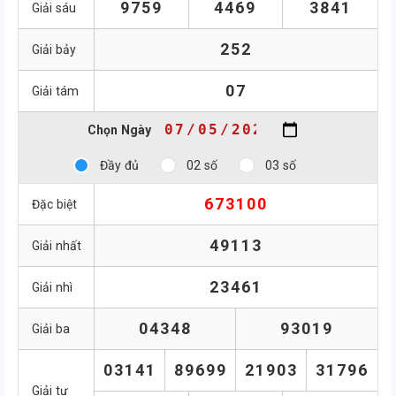
9759
4469
3841
Giải sáu
252
Giải bảy
07
Giải tám
Chọn Ngày
Đầy đủ
02 số
03 số
673100
Đặc biệt
49113
Giải nhất
23461
Giải nhì
04348
93019
Giải ba
03141
89699
21903
31796
Giải tư