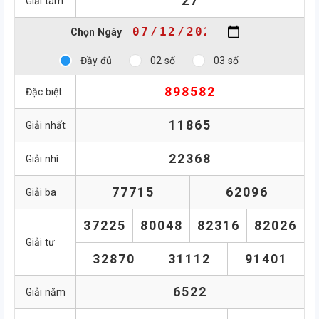
27
Giải tám
Chọn Ngày
Đầy đủ
02 số
03 số
898582
Đặc biệt
11865
Giải nhất
22368
Giải nhì
77715
62096
Giải ba
37225
80048
82316
82026
Giải tư
32870
31112
91401
6522
Giải năm