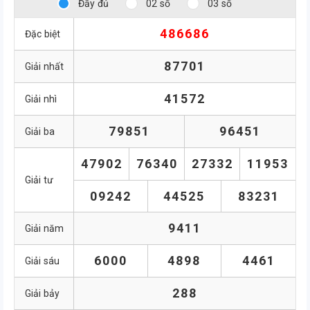
Đầy đủ
02 số
03 số
486686
Đặc biệt
87701
Giải nhất
41572
Giải nhì
79851
96451
Giải ba
47902
76340
27332
11953
Giải tư
09242
44525
83231
9411
Giải năm
6000
4898
4461
Giải sáu
288
Giải bảy