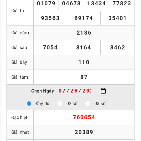
01079
04678
13434
77823
Giải tư
93563
69174
35401
2136
Giải năm
7054
8164
8462
Giải sáu
110
Giải bảy
87
Giải tám
Chọn Ngày
Đầy đủ
02 số
03 số
760654
Đặc biệt
20389
Giải nhất