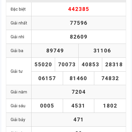
442385
Đặc biệt
77596
Giải nhất
82609
Giải nhì
89749
31106
Giải ba
55020
70073
40853
28318
Giải tư
06157
81460
74832
7204
Giải năm
0005
4531
1802
Giải sáu
471
Giải bảy