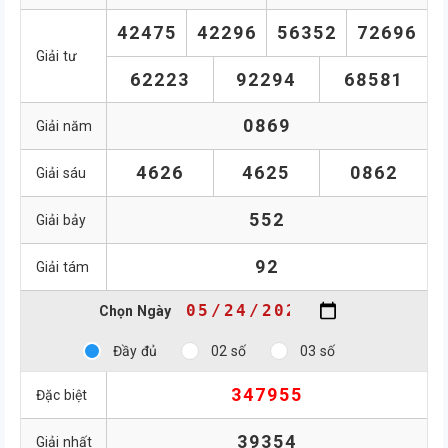
42475
42296
56352
72696
Giải tư
62223
92294
68581
0869
Giải năm
4626
4625
0862
Giải sáu
552
Giải bảy
92
Giải tám
Chọn Ngày
Đầy đủ
02 số
03 số
347955
Đặc biệt
39354
Giải nhất