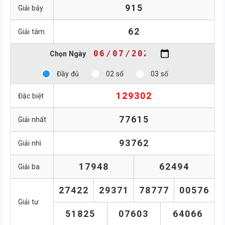
915
Giải bảy
62
Giải tám
Chọn Ngày
Đầy đủ
02 số
03 số
129302
Đặc biệt
77615
Giải nhất
93762
Giải nhì
17948
62494
Giải ba
27422
29371
78777
00576
Giải tư
51825
07603
64066