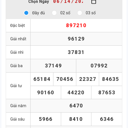
Chọn Ngày
Đầy đủ
02 số
03 số
897210
Đặc biệt
96129
Giải nhất
37831
Giải nhì
37149
07992
Giải ba
65184
70456
22327
84635
Giải tư
90160
44220
87653
6470
Giải năm
5966
8410
6346
Giải sáu