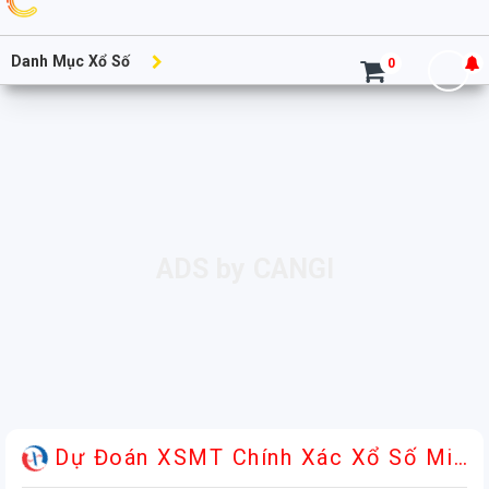
Danh Mục Xổ Số
0
Dự Đoán XSMT Chính Xác Xổ Số Miền Trung Mới Nhất