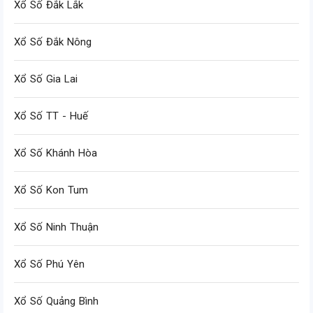
Xổ Số Đắk Lắk
Xổ Số Đắk Nông
Xổ Số Gia Lai
Xổ Số TT - Huế
Xổ Số Khánh Hòa
Xổ Số Kon Tum
Xổ Số Ninh Thuận
Xổ Số Phú Yên
Xổ Số Quảng Bình