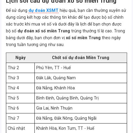
Lịch soi cầu dự đoán xổ số miền Trung
Để sử dụng
dự đoán XSMT
hiệu quả, bạn cần thường xuyên sử
dụng cùng kết hợp các thông tin khác để tạo được bộ số chính
xác trước khi mua vé số và dưới đây là lịch để bạn chọn được
bộ số
dự đoán xổ số miền Trung
trúng thưởng tỉ lệ cao. Trong
bảng dưới đây, bạn chọn đơn vị
xổ số miền Trung
theo ngày
trong tuần tương ứng như sau.
Ngày
Chốt số dự đoán Miền Trung
Thứ 2
Phú Yên, TT - Huế
Thứ 3
Đắk Lắk, Quảng Nam
Thứ 4
Đà Nẵng, Khánh Hòa
Thứ 5
Bình Định, Quảng Bình, Quảng Trị
Thứ 6
Gia Lai, Ninh Thuận
Thứ 7
Đà Nẵng, Đắk Nông, Quảng Ngãi
Chủ nhật
Khánh Hòa, Kon Tum, TT - Huế