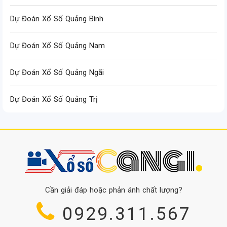
Dự Đoán Xổ Số Quảng Bình
Dự Đoán Xổ Số Quảng Nam
Dự Đoán Xổ Số Quảng Ngãi
Dự Đoán Xổ Số Quảng Trị
Cần giải đáp hoặc phản ánh chất lượng?
0929.311.567