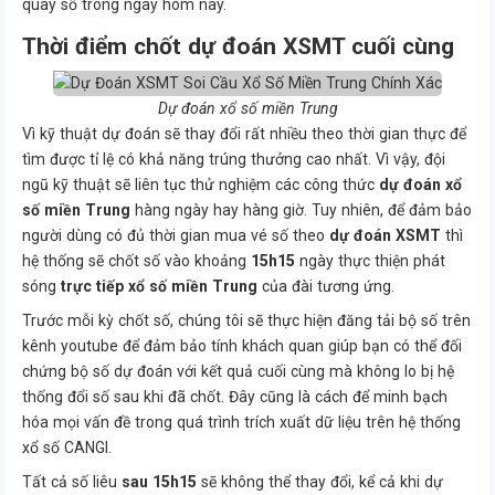
quay số trong ngày hôm nay.
Thời điểm chốt dự đoán XSMT cuối cùng
Dự đoán xổ số miền Trung
Vì kỹ thuật dự đoán sẽ thay đổi rất nhiều theo thời gian thực để
tìm được tỉ lệ có khả năng trúng thưởng cao nhất. Vì vậy, đội
ngũ kỹ thuật sẽ liên tục thử nghiệm các công thức
dự đoán xổ
số miền Trung
hàng ngày hay hàng giờ. Tuy nhiên, để đảm bảo
người dùng có đủ thời gian mua vé số theo
dự đoán XSMT
thì
hệ thống sẽ chốt số vào khoảng
15h15
ngày thực thiện phát
sóng
trực tiếp xổ số miền Trung
của đài tương ứng.
Trước mỗi kỳ chốt số, chúng tôi sẽ thực hiện đăng tải bộ số trên
kênh youtube để đảm bảo tính khách quan giúp bạn có thể đối
chứng bộ số dự đoán với kết quả cuối cùng mà không lo bị hệ
thống đổi số sau khi đã chốt. Đây cũng là cách để minh bạch
hóa mọi vấn đề trong quá trình trích xuất dữ liệu trên hệ thống
xổ số CANGI.
Tất cả số liêu
sau 15h15
sẽ không thể thay đổi, kể cả khi dự