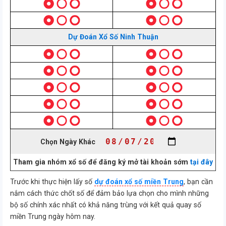
Dự Đoán Xổ Số Ninh Thuận
Chọn Ngày Khác
Tham gia nhóm xổ số để đăng ký mở tài khoản sớm
tại đây
Trước khi thực hiện lấy số
dự đoán xổ số miền Trung
, bạn cần
nắm cách thức chốt số để đảm bảo lựa chọn cho mình những
bộ số chính xác nhất có khả năng trùng với kết quả quay số
miền Trung ngày hôm nay.