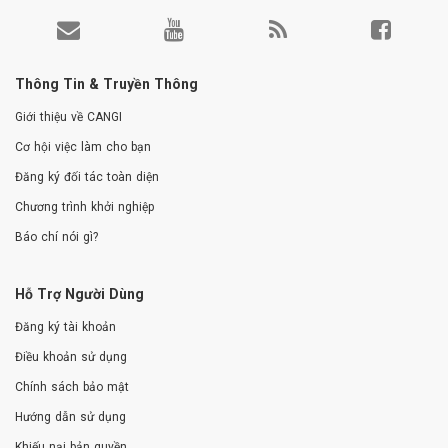
Thông Tin & Truyền Thông
Giới thiệu về CANGI
Cơ hội việc làm cho bạn
Đăng ký đối tác toàn diện
Chương trình khởi nghiệp
Báo chí nói gì?
Hỗ Trợ Người Dùng
Đăng ký tài khoản
Điều khoản sử dụng
Chính sách bảo mật
Hướng dẫn sử dụng
Khiếu nại bản quyền