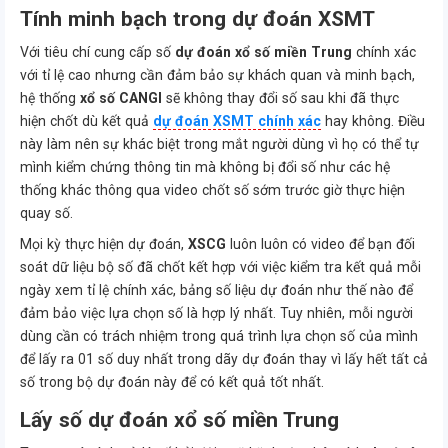
Tính minh bạch trong dự đoán XSMT
Với tiêu chí cung cấp số
dự đoán xổ số miền Trung
chính xác
với tỉ lệ cao nhưng cần đảm bảo sự khách quan và minh bạch,
hệ thống
xổ số CANGI
sẽ không thay đổi số sau khi đã thực
hiện chốt dù kết quả
dự đoán XSMT chính xác
hay không. Điều
này làm nên sự khác biệt trong mắt người dùng vì họ có thể tự
mình kiểm chứng thông tin mà không bị đổi số như các hệ
thống khác thông qua video chốt số sớm trước giờ thực hiện
quay số.
Mọi kỳ thực hiện dự đoán,
XSCG
luôn luôn có video để bạn đối
soát dữ liệu bộ số đã chốt kết hợp với việc kiểm tra kết quả mỗi
ngày xem tỉ lệ chính xác, bảng số liệu dự đoán như thế nào để
đảm bảo việc lựa chọn số là hợp lý nhất. Tuy nhiên, mỗi người
dùng cần có trách nhiệm trong quá trình lựa chọn số của mình
để lấy ra 01 số duy nhất trong dãy dự đoán thay vì lấy hết tất cả
số trong bộ dự đoán này để có kết quả tốt nhất.
Lấy số dự đoán xổ số miền Trung