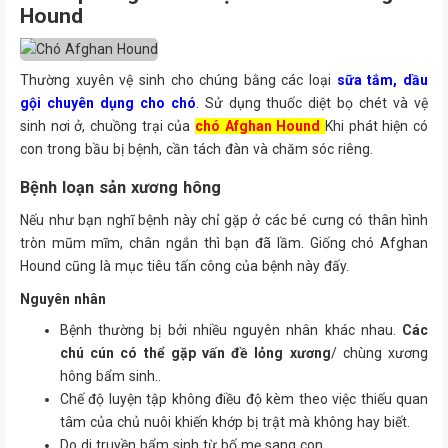
Hound
Thường xuyên vệ sinh cho chúng bằng các loại
sữa tắm, dầu
gội chuyên dụng cho chó
. Sử dụng thuốc diệt bọ chét và vệ
sinh nơi ở, chuồng trại của
chó Afghan Hound
Khi phát hiện có
con trong bầu bị bệnh, cần tách đàn và chăm sóc riêng.
Bệnh loạn sản xương hông
Nếu như bạn nghĩ bệnh này chỉ gặp ở các bé cưng có thân hình
tròn mũm mĩm, chân ngắn thì bạn đã lầm. Giống chó Afghan
Hound cũng là mục tiêu tấn công của bệnh này đấy.
Nguyên nhân
Bệnh thường bị bởi nhiều nguyên nhân khác nhau.
Các
chú cún có thể gặp vấn đề lỏng xương
/ chùng xương
hông bẩm sinh..
Chế độ luyện tập không điều độ kèm theo việc thiếu quan
tâm của chủ nuôi khiến khớp bị trật mà không hay biết.
Do di truyền bẩm sinh từ bố mẹ sang con.