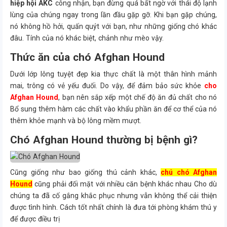
hiệp hội AKC
công nhận, bạn đừng quá bất ngờ với thái độ lạnh
lùng của chúng ngay trong lần đầu gặp gỡ. Khi bạn gặp chúng,
nó không hồ hởi, quấn quýt với bạn, như những giống chó khác
đâu. Tính của nó khác biệt, chảnh như mèo vậy.
Thức ăn của chó Afghan Hound
Dưới lớp lông tuyệt đẹp kia thực chất là một thân hình mảnh
mai, trông có vẻ yếu đuối. Do vậy, để đảm bảo sức khỏe
cho
Afghan Hound
, bạn nên sắp xếp một chế độ ăn đủ chất cho nó
Bổ sung thêm hàm các chất vào khẩu phần ăn để cơ thể của nó
thêm khỏe mạnh và bộ lông mềm mượt.
Chó Afghan Hound thường bị bệnh gì?
Cũng giống như bao giống thú cảnh khác,
chú chó Afghan
Hound
cũng phải đối mặt với nhiều căn bệnh khác nhau Cho dù
chúng ta đã cố gắng khắc phục nhưng vẫn không thể cải thiện
được tình hình. Cách tốt nhất chính là đưa tới phòng khám thú y
để được điều trị