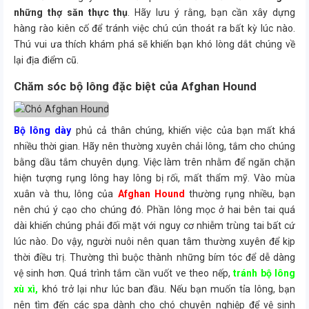
những thợ săn thực thụ
. Hãy lưu ý rằng, bạn cần xây dựng
hàng rào kiên cố để tránh việc chú cún thoát ra bất kỳ lúc nào.
Thú vui ưa thích khám phá sẽ khiến bạn khó lòng dắt chúng về
lại địa điểm cũ.
Chăm sóc bộ lông đặc biệt của Afghan Hound
Bộ lông dày
phủ cả thân chúng, khiến việc của bạn mất khá
nhiều thời gian. Hãy nên thường xuyên chải lông, tắm cho chúng
bằng dầu tắm chuyên dụng. Việc làm trên nhằm để ngăn chặn
hiện tượng rụng lông hay lông bị rối, mất thẩm mỹ. Vào mùa
xuân và thu, lông của
Afghan Hound
thường rụng nhiều, bạn
nên chú ý cạo cho chúng đó. Phần lông mọc ở hai bên tai quá
dài khiến chúng phải đối mặt với nguy cơ nhiễm trùng tai bất cứ
lúc nào. Do vậy, người nuôi nên quan tâm thường xuyên để kịp
thời điều trị. Thường thì buộc thành những bím tóc để dễ dàng
vệ sinh hơn. Quá trình tắm cần vuốt ve theo nếp,
tránh bộ lông
xù xì,
khó trở lại như lúc ban đầu. Nếu bạn muốn tỉa lông, bạn
nên tìm đến các spa dành cho chó chuyên nghiệp để vệ sinh