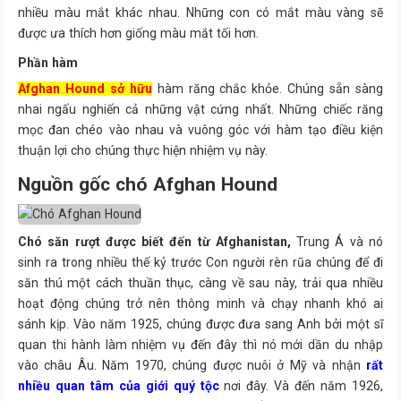
nhiều màu mắt khác nhau. Những con có mắt màu vàng sẽ
được ưa thích hơn giống màu mắt tối hơn.
Phần hàm
Afghan Hound sở hữu
hàm răng chắc khỏe. Chúng sẵn sàng
nhai ngấu nghiến cả những vật cứng nhất. Những chiếc răng
mọc đan chéo vào nhau và vuông góc với hàm tạo điều kiện
thuận lợi cho chúng thực hiện nhiệm vụ này.
Nguồn gốc chó Afghan Hound
Chó săn rượt được biết đến từ Afghanistan,
Trung Á và nó
sinh ra trong nhiều thế kỷ trước Con người rèn rũa chúng để đi
săn thú một cách thuần thục, càng về sau này, trải qua nhiều
hoạt động chúng trở nên thông minh và chạy nhanh khó ai
sánh kịp. Vào năm 1925, chúng được đưa sang Anh bởi một sĩ
quan thi hành làm nhiệm vụ đến đây thì nó mới dần du nhập
vào châu Âu. Năm 1970, chúng được nuôi ở Mỹ và nhận
rất
nhiều quan tâm của giới quý tộc
nơi đây. Và đến năm 1926,