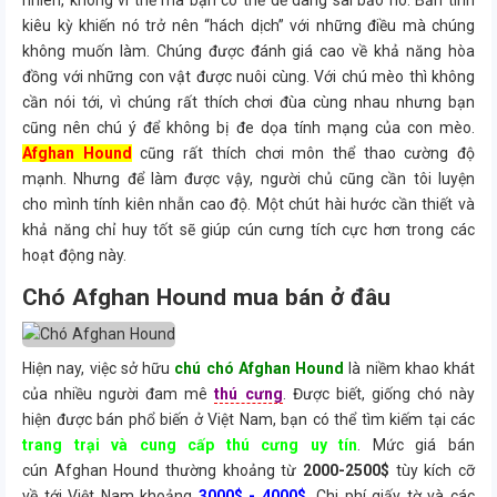
nhiên, không vì thế mà bạn có thể dễ dàng sai bảo nó. Bản tính
kiêu kỳ khiến nó trở nên “hách dịch” với những điều mà chúng
không muốn làm. Chúng được đánh giá cao về khả năng hòa
đồng với những con vật được nuôi cùng. Với chú mèo thì không
cần nói tới, vì chúng rất thích chơi đùa cùng nhau nhưng bạn
cũng nên chú ý để không bị đe dọa tính mạng của con mèo.
Afghan Hound
cũng rất thích chơi môn thể thao cường độ
mạnh. Nhưng để làm được vậy, người chủ cũng cần tôi luyện
cho mình tính kiên nhẫn cao độ. Một chút hài hước cần thiết và
khả năng chỉ huy tốt sẽ giúp cún cưng tích cực hơn trong các
hoạt động này.
Chó Afghan Hound mua bán ở đâu
Hiện nay, việc sở hữu
chú chó Afghan Hound
là niềm khao khát
của nhiều người đam mê
thú cưng
. Được biết, giống chó này
hiện được bán phổ biến ở Việt Nam, bạn có thể tìm kiếm tại các
trang trại và cung cấp thú cưng uy tín
. Mức giá bán
cún Afghan Hound thường khoảng từ
2000-2500$
tùy kích cỡ
về tới Việt Nam khoảng
3000$ - 4000$.
Chi phí giấy tờ và các