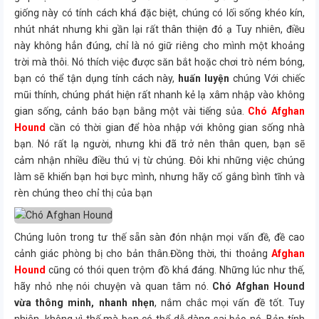
giống này có tính cách khá đặc biệt, chúng có lối sống khéo kín,
nhút nhát nhưng khi gần lại rất thân thiện đó ạ Tuy nhiên, điều
này không hẳn đúng, chỉ là nó giữ riêng cho mình một khoảng
trời mà thôi. Nó thích việc được săn bắt hoặc chơi trò ném bóng,
bạn có thể tận dụng tính cách này,
huấn luyện
chúng Với chiếc
mũi thính, chúng phát hiện rất nhanh kẻ lạ xâm nhập vào không
gian sống, cảnh báo bạn bằng một vài tiếng sủa.
Chó Afghan
Hound
cần có thời gian để hòa nhập với không gian sống nhà
bạn. Nó rất lạ người, nhưng khi đã trở nên thân quen, bạn sẽ
cảm nhận nhiều điều thú vị từ chúng. Đôi khi những việc chúng
làm sẽ khiến bạn hơi bực mình, nhưng hãy cố gắng bình tĩnh và
rèn chúng theo chỉ thị của bạn
Chúng luôn trong tư thế sẵn sàn đón nhận mọi vấn đề, đề cao
cảnh giác phòng bị cho bản thân.Đồng thời, thi thoảng
Afghan
Hound
cũng có thói quen trộm đồ khá đáng. Những lúc như thế,
hãy nhỏ nhẹ nói chuyện và quan tâm nó.
Chó Afghan Hound
vừa thông minh, nhanh nhẹn
, nắm chắc mọi vấn đề tốt. Tuy