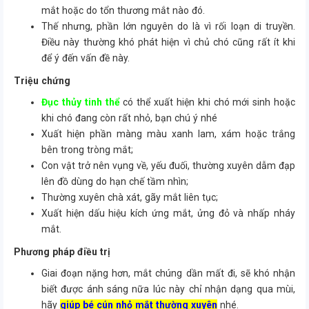
mắt hoặc do tổn thương mắt nào đó.
Thế nhưng, phần lớn nguyên do là vì rối loạn di truyền.
Điều này thường khó phát hiện vì chủ chó cũng rất ít khi
để ý đến vấn đề này.
Triệu chứng
Đục thủy tinh thể
có thể xuất hiện khi chó mới sinh hoặc
khi chó đang còn rất nhỏ, bạn chú ý nhé
Xuất hiện phần màng màu xanh lam, xám hoặc trắng
bên trong tròng mắt;
Con vật trở nên vụng về, yếu đuối, thường xuyên dẫm đạp
lên đồ dùng do hạn chế tầm nhìn;
Thường xuyên chà xát, gãy mắt liên tục;
Xuất hiện dấu hiệu kích ứng mắt, ửng đỏ và nhấp nháy
mắt.
Phương pháp điều trị
Giai đoạn nặng hơn, mắt chúng dần mất đi, sẽ khó nhận
biết được ánh sáng nữa lúc này chỉ nhận dạng qua mùi,
hãy
giúp bé cún nhỏ mắt thường xuyên
nhé.