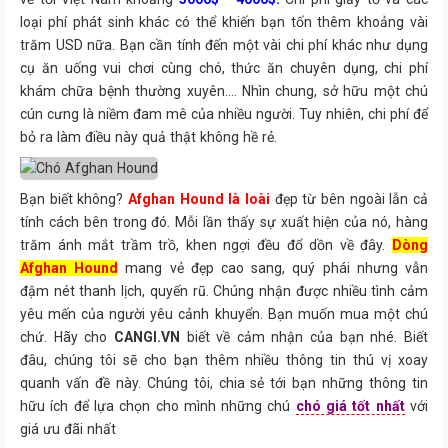
loại phí phát sinh khác có thể khiến bạn tốn thêm khoảng vài
trăm USD nữa. Bạn cần tính đến một vài chi phí khác như dụng
cụ ăn uống vui chơi cùng chó, thức ăn chuyên dụng, chi phí
khám chữa bệnh thường xuyên…. Nhìn chung, sở hữu một chú
cún cưng là niềm đam mê của nhiều người. Tuy nhiên, chi phí để
bỏ ra làm điều này quả thật không hề rẻ.
Bạn biết không?
Afghan Hound là loài
đẹp từ bên ngoài lẫn cả
tính cách bên trong đó. Mỗi lần thấy sự xuất hiện của nó, hàng
trăm ánh mắt trầm trồ, khen ngợi đều đổ dồn về đây.
Dòng
Afghan Hound
mang vẻ đẹp cao sang, quý phái nhưng vẫn
đậm nét thanh lịch, quyến rũ. Chúng nhận được nhiều tình cảm
yêu mến của người yêu cảnh khuyển. Bạn muốn mua một chú
chứ. Hãy cho
CANGI.VN
biết về cảm nhận của bạn nhé. Biết
đâu, chúng tôi sẽ cho bạn thêm nhiều thông tin thú vị xoay
quanh vấn đề này. Chúng tôi, chia sẻ tới bạn những thông tin
hữu ích để lựa chọn cho mình những chú
chó giá tốt nhất
với
giá ưu đãi nhất