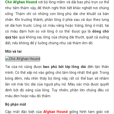
Chó Afghan Hound
với bộ lông mềm và dài bao phủ trọn cơ thể
như tấm thảm vậy, để thích nghi thời tiết khắc nghiệt nơi chúng
sống. Thậm chí có những con lông phủ dài che khuất cả bàn
chân. Khi trưởng thành, phần lông ở phía sau và dọc theo lưng
sẽ dài hơn trước. Lông có màu vàng hoặc trắng, lông ở mặt, tai
có màu đậm hơn so với lông ở cơ thể. Được gọi là
dòng chó
quý tộc
quả không sai, lông của chúng dài thướt, quệt cả xuống
đất, nếu không để ý tưởng chừng như cái thảm êm đó.
Mũi và tai
Tai của nó cũng được
bao phủ bởi lớp lông dài
đến tận thân
mình. Có thể xếp nó vào giống chó lắm lông nhất thế giới. Trong
bóng đêm, nếu nhìn thấy bộ lông này, rất có thể bạn sẽ nhầm
lẫn với mái tóc dài của người phụ nữ. Màu sắc mũi được quyết
định bởi độ sáng của lông. Tuy nhiên, phần lớn chúng đều có
màu đen hoặc nâu đỏ thẫm.
Bộ phận mắt
Cặp mắt đặc biệt của
Afghan Hound
giống hình tam giác với