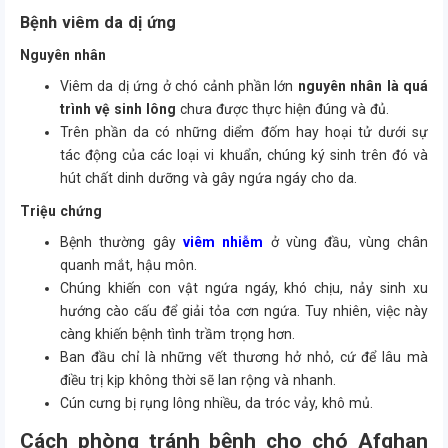
Bệnh viêm da dị ứng
Nguyên nhân
Viêm da dị ứng ở chó cảnh phần lớn
nguyên nhân là quá
trình vệ sinh lông
chưa được thực hiện đúng và đủ.
Trên phần da có những diểm đốm hay hoại tử dưới sự
tác động của các loại vi khuẩn, chúng ký sinh trên đó và
hút chất dinh dưỡng và gây ngứa ngáy cho da.
Triệu chứng
Bệnh thường gây
viêm nhiễm
ở vùng đầu, vùng chân
quanh mắt, hậu môn.
Chúng khiến con vật ngứa ngáy, khó chịu, nảy sinh xu
hướng cào cấu để giải tỏa cơn ngứa. Tuy nhiên, việc này
càng khiến bệnh tình trầm trọng hơn.
Ban đầu chỉ là những vết thương hở nhỏ, cứ để lâu mà
điều trị kịp không thời sẽ lan rộng và nhanh.
Cún cưng bị rụng lông nhiều, da tróc vảy, khô mủ.
Cách phòng tránh bệnh cho chó Afghan