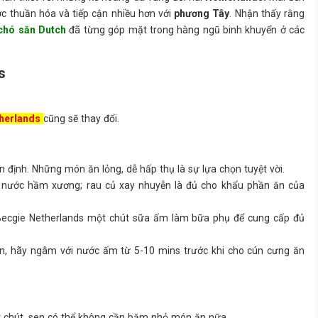
c thuần hóa và tiếp cận nhiều hơn với
phương Tây
. Nhận thấy rằng
chó săn Dutch
đã từng góp mặt trong hàng ngũ binh khuyển ở các
s
therlands
cũng sẽ thay đổi.
n định. Những món ăn lỏng, dễ hấp thụ là sự lựa chọn tuyệt vời.
 nước hầm xương; rau củ xay nhuyễn là đủ cho khẩu phần ăn của
 Becgie Netherlands một chút sữa ấm làm bữa phụ để cung cấp đủ
n, hãy ngâm với nước ấm từ 5-10 mins trước khi cho cún cưng ăn
ột chút, sen có thể không cần băm nhỏ món ăn nữa.