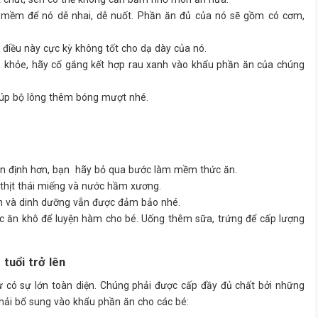
 mềm để nó dễ nhai, dễ nuốt. Phần ăn đủ của nó sẽ gồm có cơm,
điều này cực kỳ không tốt cho dạ dày của nó.
n khỏe, hãy cố gắng kết hợp rau xanh vào khẩu phần ăn của chúng
giúp bộ lông thêm bóng mượt nhé.
 ổn định hơn, bạn hãy bỏ qua bước làm mềm thức ăn.
 thịt thái miếng và nước hầm xương.
n và dinh dưỡng vẫn được đảm bảo nhé.
 ăn khô để luyện hàm cho bé. Uống thêm sữa, trứng để cấp lượng
tuổi trở lên
ư có sự lớn toàn diện. Chúng phải được cấp đầy đủ chất bởi những
phải bổ sung vào khẩu phần ăn cho các bé: