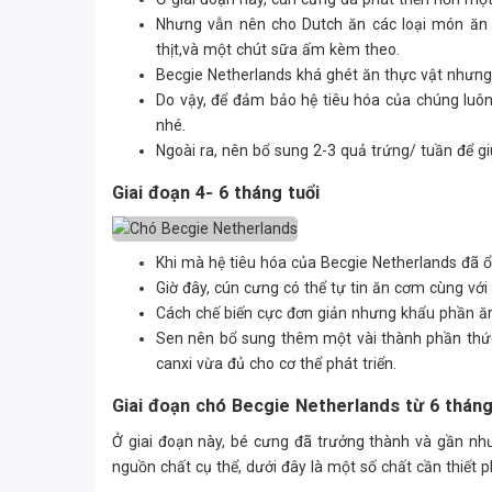
Nhưng vẫn nên cho Dutch ăn các loại món ăn
thịt,và một chút sữa ấm kèm theo.
Becgie Netherlands khá ghét ăn thực vật nhưng 
Do vậy, để đảm bảo hệ tiêu hóa của chúng luô
nhé.
Ngoài ra, nên bổ sung 2-3 quả trứng/ tuần để 
Giai đoạn 4- 6 tháng tuổi
Khi mà hệ tiêu hóa của Becgie Netherlands đã
Giờ đây, cún cưng có thể tự tin ăn cơm cùng với
Cách chế biến cực đơn giản nhưng khẩu phần ă
Sen nên bổ sung thêm một vài thành phần thức
canxi vừa đủ cho cơ thể phát triển.
Giai đoạn chó Becgie Netherlands từ 6 tháng 
Ở giai đoạn này, bé cưng đã trưởng thành và gần nh
nguồn chất cụ thể, dưới đây là một số chất cần thiết 