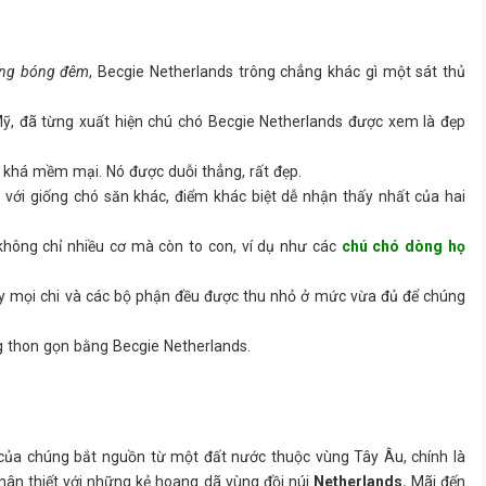
rong bóng đêm
, Becgie Netherlands trông chẳng khác gì một sát thủ
, đã từng xuất hiện chú chó Becgie Netherlands được xem là đẹp
 khá mềm mại. Nó được duỗi thẳng, rất đẹp.
s
với giống chó săn khác, điểm khác biệt dễ nhận thấy nhất của hai
 không chỉ nhiều cơ mà còn to con, ví dụ như các
chú chó dòng họ
y mọi chi và các bộ phận đều được thu nhỏ ở mức vừa đủ để chúng
g thon gọn bằng Becgie Netherlands.
của chúng bắt nguồn từ một đất nước thuộc vùng Tây Âu, chính là
hân thiết với những kẻ hoang dã vùng đồi núi
Netherlands.
Mãi đến