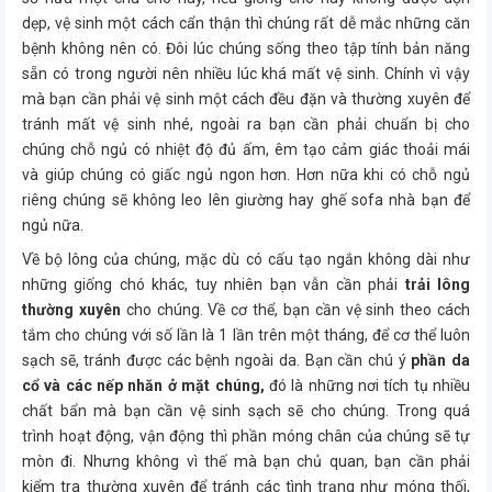
dẹp, vệ sinh một cách cẩn thận thì chúng rất dễ mắc những căn
bệnh không nên có. Đôi lúc chúng sống theo tập tính bản năng
sẵn có trong người nên nhiều lúc khá mất vệ sinh. Chính vì vậy
mà bạn cần phải vệ sinh một cách đều đặn và thường xuyên để
tránh mất vệ sinh nhé, ngoài ra bạn cần phải chuẩn bị cho
chúng chỗ ngủ có nhiệt độ đủ ấm, êm tạo cảm giác thoải mái
và giúp chúng có giấc ngủ ngon hơn. Hơn nữa khi có chỗ ngủ
riêng chúng sẽ không leo lên giường hay ghế sofa nhà bạn để
ngủ nữa.
Về bộ lông của chúng, mặc dù có cấu tạo ngắn không dài như
những giống chó khác, tuy nhiên bạn vẫn cần phải
trải lông
thường xuyên
cho chúng. Về cơ thể, bạn cần vệ sinh theo cách
tắm cho chúng với số lần là 1 lần trên một tháng, để cơ thể luôn
sạch sẽ, tránh được các bệnh ngoài da. Bạn cần chú ý
phần da
cổ và các nếp nhăn ở mặt chúng,
đó là những nơi tích tụ nhiều
chất bẩn mà bạn cần vệ sinh sạch sẽ cho chúng. Trong quá
trình hoạt động, vận động thì phần móng chân của chúng sẽ tự
mòn đi. Nhưng không vì thế mà bạn chủ quan, bạn cần phải
kiểm tra thường xuyên để tránh các tình trạng như móng thối,