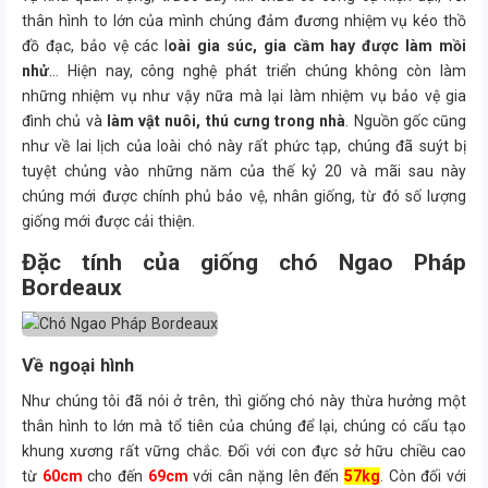
thân hình to lớn của mình chúng đảm đương nhiệm vụ kéo thồ
đồ đạc, bảo vệ các l
oài gia súc, gia cầm hay được làm mồi
nhử
… Hiện nay, công nghệ phát triển chúng không còn làm
những nhiệm vụ như vậy nữa mà lại làm nhiệm vụ bảo vệ gia
đình chủ và
làm vật nuôi, thú cưng trong nhà
. Nguồn gốc cũng
như về lai lịch của loài chó này rất phức tạp, chúng đã suýt bị
tuyệt chủng vào những năm của thế kỷ 20 và mãi sau này
chúng mới được chính phủ bảo vệ, nhân giống, từ đó số lượng
giống mới được cải thiện.
Đặc tính của giống chó Ngao Pháp
Bordeaux
Về ngoại hình
Như chúng tôi đã nói ở trên, thì giống chó này thừa hưởng một
thân hình to lớn mà tổ tiên của chúng để lại, chúng có cấu tạo
khung xương rất vững chắc. Đối với con đực sở hữu chiều cao
từ
60cm
cho đến
69cm
với cân nặng lên đến
57kg
. Còn đối với