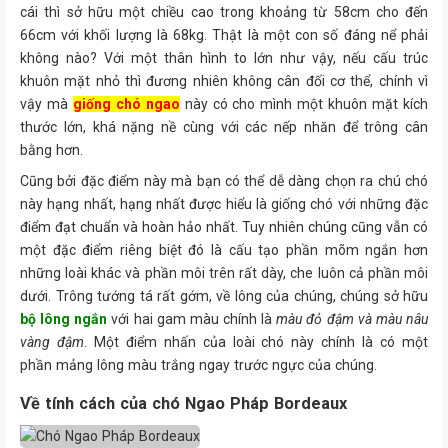
cái thì sở hữu một chiều cao trong khoảng từ 58cm cho đến
66cm với khối lượng là 68kg. Thật là một con số đáng nể phải
không nào? Với một thân hình to lớn như vậy, nếu cấu trúc
khuôn mặt nhỏ thì đương nhiên không cân đối cơ thể, chính vì
vậy mà
giống chó ngao
này có cho mình một khuôn mặt kích
thước lớn, khá nặng nề cùng với các nếp nhăn để trông cân
bằng hơn.
Cũng bởi đặc điểm này mà bạn có thể dễ dàng chọn ra chú chó
này hạng nhất, hạng nhất được hiểu là giống chó với những đặc
điểm đạt chuẩn và hoàn hảo nhất. Tuy nhiên chúng cũng vẫn có
một đặc điểm riêng biệt đó là cấu tạo phần mõm ngắn hơn
những loài khác và phần môi trên rất dày, che luôn cả phần môi
dưới. Trông tướng tá rất gớm, về lông của chúng, chúng sở hữu
bộ lông ngắn
với hai gam màu chính là
màu đỏ đậm và màu nâu
vàng đậm
. Một điểm nhấn của loài chó này chính là có một
phần mảng lông màu trắng ngay trước ngực của chúng.
Về tính cách của chó Ngao Pháp Bordeaux