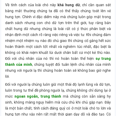
Về tính cách của loài chó này
khá hung dữ
, chỉ cần quan sát
bằng mắt thường chúng ta đã có thể thấy chúng toát lên vẻ
hung tợn. Chính vì đặc diểm này mà chúng luôn góp mặt trong
danh sách nhưng con chó dữ tợn trên thế giới, tuy rằng bản
chất hung dữ nhưng chúng là loài rất có ý thức phân biệt và
nhận định một cách rõ ràng việc riêng và việc tư. Khi chúng đảm
nhiệm một nhiệm vụ nào đó chủ giao thì chúng cố gắng hết sức
hoàn thành một cách tốt nhất và nghiêm túc nhất, đặc biệt là
không có khái niệm khuất lùi dưới chân bất cứ một kẻ thù nào.
Đối với chủ nhân của nó thì nó hoàn toàn thể hiện
sự trung
thành của mình
, chúng tuyệt đối tuân lệnh chủ nhân của mình
nhưng với người lạ thì chúng hoàn toàn sẽ không bao giờ nghe
lời.
Đối với người lạ chúng luôn giữ một thái độ lạnh lùng và dữ tợn,
luôn trong tư thế đề phòng người lạ, chúng không chỉ dừng lại ở
mức
ngoan ngoãn, trung thành
mà chúng còn sẵn sàng hy
sinh, không màng nguy hiểm mà cứu chủ khi chủ gặp nạn. Đây
là một bản chất, tính cách đáng quý có ở một loài chó to lớn và
hung tợn như vậy nên rất mất thời gian dạy dỗ và đào tạo. Có