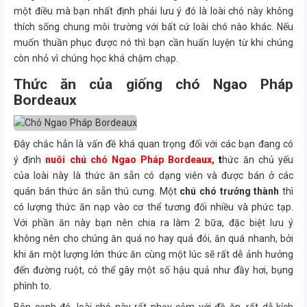
một điều mà bạn nhất định phải lưu ý đó là loài chó này không
thích sống chung môi trường với bất cứ loài chó nào khác. Nếu
muốn thuần phục được nó thì bạn cần huấn luyện từ khi chúng
còn nhỏ vì chúng học khá chậm chạp.
Thức ăn của giống chó Ngao Pháp
Bordeaux
Đây chắc hẳn là vấn đề khá quan trọng đối với các bạn đang có
ý định
nuôi chú chó Ngao Pháp Bordeaux,
t
hức ăn chủ yếu
của loài này là thức ăn sẵn có dạng viên và được bán ở các
quán bán thức ăn sẵn thú cưng. Một
chú chó trưởng thành
thì
có lượng thức ăn nạp vào cơ thể tương đối nhiều và phức tạp.
Với phần ăn này bạn nên chia ra làm 2 bữa, đặc biệt lưu ý
không nên cho chúng ăn quá no hay quá đói, ăn quá nhanh, bởi
khi ăn một lượng lớn thức ăn cùng một lúc sẽ rất dễ ảnh hưởng
đến đường ruột, có thể gây một số hậu quả như đầy hơi, bụng
phình to.