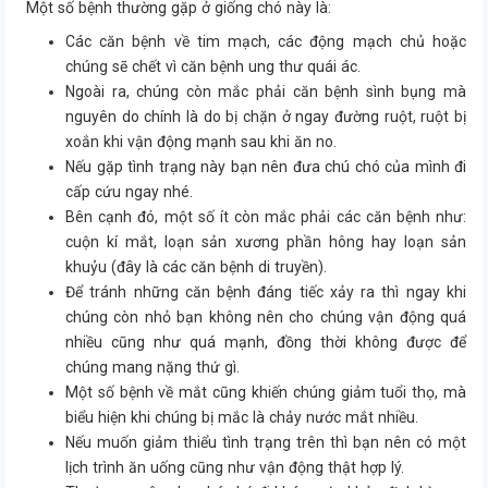
Một số bệnh thường gặp ở giống chó này là:
Các căn bệnh về tim mạch, các động mạch chủ hoặc
chúng sẽ chết vì căn bệnh ung thư quái ác.
Ngoài ra, chúng còn mắc phải căn bệnh sình bụng mà
nguyên do chính là do bị chặn ở ngay đường ruột, ruột bị
xoắn khi vận động mạnh sau khi ăn no.
Nếu gặp tình trạng này bạn nên đưa chú chó của mình đi
cấp cứu ngay nhé.
Bên cạnh đó, một số ít còn mắc phải các căn bệnh như:
cuộn kí mắt, loạn sản xương phần hông hay loạn sản
khuỷu (đây là các căn bệnh di truyền).
Để tránh những căn bệnh đáng tiếc xảy ra thì ngay khi
chúng còn nhỏ bạn không nên cho chúng vận động quá
nhiều cũng như quá mạnh, đồng thời không được để
chúng mang nặng thứ gì.
Một số bệnh về mắt cũng khiến chúng giảm tuổi thọ, mà
biểu hiện khi chúng bị mắc là chảy nước mắt nhiều.
Nếu muốn giảm thiểu tình trạng trên thì bạn nên có một
lịch trình ăn uống cũng như vận động thật hợp lý.