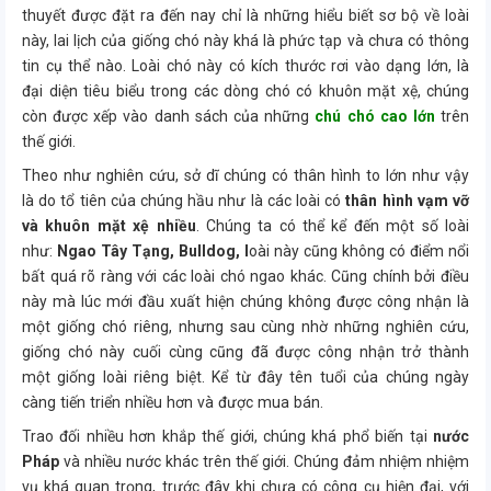
thuyết được đặt ra đến nay chỉ là những hiểu biết sơ bộ về loài
này, lai lịch của giống chó này khá là phức tạp và chưa có thông
tin cụ thể nào. Loài chó này có kích thước rơi vào dạng lớn, là
đại diện tiêu biểu trong các dòng chó có khuôn mặt xệ, chúng
còn được xếp vào danh sách của những
chú chó cao lớn
trên
thế giới.
Theo như nghiên cứu, sở dĩ chúng có thân hình to lớn như vậy
là do tổ tiên của chúng hầu như là các loài có
thân hình vạm vỡ
và khuôn mặt xệ nhiều
. Chúng ta có thể kể đến một số loài
như:
Ngao Tây Tạng, Bulldog, l
oài này cũng không có điểm nổi
bất quá rõ ràng với các loài chó ngao khác. Cũng chính bởi điều
này mà lúc mới đầu xuất hiện chúng không được công nhận là
một giống chó riêng, nhưng sau cùng nhờ những nghiên cứu,
giống chó này cuối cùng cũng đã được công nhận trở thành
một giống loài riêng biệt. Kể từ đây tên tuổi của chúng ngày
càng tiến triển nhiều hơn và được mua bán.
Trao đối nhiều hơn khắp thế giới, chúng khá phổ biến tại
nước
Pháp
và nhiều nước khác trên thế giới. Chúng đảm nhiệm nhiệm
vụ khá quan trọng, trước đây khi chưa có công cụ hiện đại, với