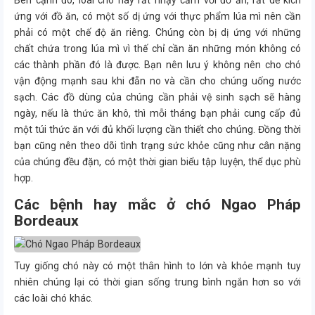
Bên cạnh đó, loài chó này rất nhạy cảm với đồ ăn, rất dễ kích
ứng với đồ ăn, có một số dị ứng với thực phẩm lúa mì nên cần
phải có một chế độ ăn riêng. Chúng còn bị dị ứng với những
chất chứa trong lúa mì vì thế chỉ cần ăn những món không có
các thành phần đó là được. Bạn nên lưu ý không nên cho chó
vận động mạnh sau khi đẵn no và cần cho chúng uống nước
sạch. Các đồ dùng của chúng cần phải vệ sinh sạch sẽ hàng
ngày, nếu là thức ăn khô, thì mỗi tháng bạn phải cung cấp đủ
một túi thức ăn với đủ khối lượng cần thiết cho chúng. Đồng thời
bạn cũng nên theo dõi tình trạng sức khỏe cũng như cân nặng
của chúng đều đặn, có một thời gian biểu tập luyện, thể dục phù
hợp.
Các bệnh hay mắc ở chó Ngao Pháp
Bordeaux
Tuy giống chó này có một thân hình to lớn và khỏe mạnh tuy
nhiên chúng lại có thời gian sống trung bình ngắn hơn so với
các loài chó khác.