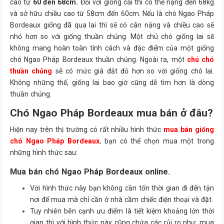
cao từ
60 đến 68cm.
Đối với giống cái thì có thể nặng đến 68kg
và sở hữu chiều cao từ 58cm đến 60cm. Nếu là chó Ngao Pháp
Bordeaux giống đã qua lai thì sẽ có cân nặng và chiều cao sẽ
nhỏ hơn so với giống thuần chủng. Một chú chó giống lai sẽ
không mang hoàn toàn tính cách và đặc điểm của một giống
chó Ngao Pháp Bordeaux thuần chủng. Ngoài ra, một
chú chó
thuần chủng
sẽ có mức giá đắt đỏ hơn so với giống chó lai.
Không những thế, giống lai bao giờ cũng dễ tìm hơn là dòng
thuần chủng.
Chó Ngao Pháp Bordeaux mua bán ở đâu?
Hiện nay trên thị trường có rất nhiều hình thức
mua bán giống
chó Ngao Pháp Bordeaux
, bạn có thể chọn mua một trong
những hình thức sau:
Mua bán chó Ngao Pháp Bordeaux online.
Với hình thức này bạn không cần tốn thời gian đi đến tận
nơi để mua mà chỉ cần ở nhà cầm chiếc điện thoại và đặt.
Tuy nhiên bên cạnh ưu điểm là tiết kiệm khoảng lớn thời
gian thì với hình thức này cũng chứa các rủi ro như: mua