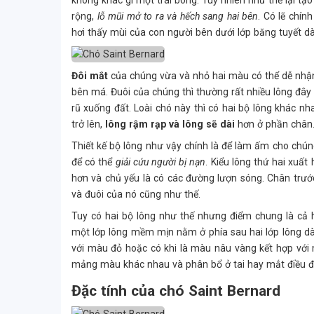
không khác gì một trái bóng. Tuy nhiên như thế lại t
rộng,
lỗ mũi mở to ra và hếch sang hai bên
. Có lẽ chí
hơi thấy mùi của con người bên dưới lớp băng tuyết dà
Đôi mắt
của chúng vừa và nhỏ hai màu có thể dễ nhận 
bên má. Đuôi của chúng thì thường rất nhiều lông đây 
rũ xuống đất. Loài chó này thì có hai bộ lông khác nh
trở lên,
lông rậm rạp và lông sẽ dài
hơn ở phần chân
Thiết kế bộ lông như vậy chính là để làm ấm cho chúng
để có thể
giải cứu người bị nạn
. Kiểu lông thứ hai xuất
hơn và chủ yếu là có các đường lượn sóng. Chân trướ
và đuôi của nó cũng như thế.
Tuy có hai bộ lông như thế nhưng điểm chung là cả 
một lớp lông mềm mịn nằm ở phía sau hai lớp lông d
với màu đỏ hoặc có khi là màu nâu vàng kết hợp với
mảng màu khác nhau và phân bổ ở tai hay mắt điều 
Đặc tính của chó Saint Bernard