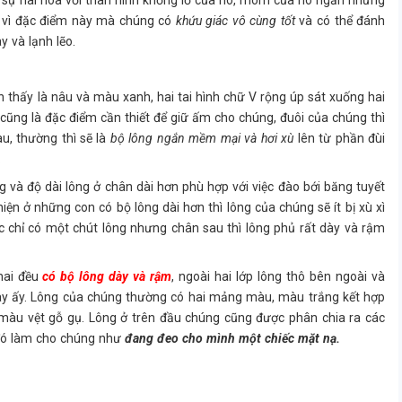
ạo sự hài hòa với thân hình khổng lồ của nó, mõm của nó ngắn nhưng
nh vì đặc điểm này mà chúng có
khứu giác vô cùng tốt
và có thể đánh
y và lạnh lẽo.
thấy là nâu và màu xanh, hai tai hình chữ V rộng úp sát xuống hai
cũng là đặc điểm cần thiết để giữ ấm cho chúng, đuôi của chúng thì
au, thường thì sẽ là
bộ lông ngắn mềm mại và hơi xù
lên từ phần đùi
.
 và độ dài lông ở chân dài hơn phù hợp với việc đào bới băng tuyết
 hiện ở những con có bộ lông dài hơn thì lông của chúng sẽ ít bị xù xì
c chỉ có một chút lông nhưng chân sau thì lông phủ rất dày và rậm
hai đều
có bộ lông dày và rậm
, ngoài hai lớp lông thô bên ngoài và
ày ấy. Lông của chúng thường có hai mảng màu, màu trắng kết hợp
 màu vệt gỗ gụ. Lông ở trên đầu chúng cũng được phân chia ra các
đó làm cho chúng như
đang đeo cho mình một chiếc mặt nạ.