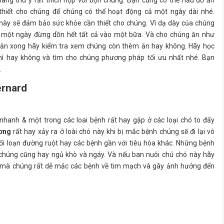
àng thú ý rất thích hợp với bọn chúng. Bạn cũng có thể nấu đồ ăn
hiết cho chúng để chúng có thể hoạt động cả một ngày dài nhé.
 này sẽ đảm bảo sức khỏe cần thiết cho chúng. Vì dạ dày của chúng
 một ngày đừng dồn hết tất cả vào một bữa. Và cho chúng ăn như
g ăn xong hãy kiểm tra xem chúng còn thèm ăn hay không. Hãy học
hì hay không và tìm cho chúng phương pháp tối ưu nhất nhé. Bạn
.
ernard
nhanh & một trong các loai bệnh rất hay gặp ở các loại chó to đấy
ương
rất hay xảy ra ở loài chó này khi bị mắc bệnh chúng sẽ đi lại vô
ối loạn đường ruột hay các bệnh gần với tiêu hóa khác. Những bệnh
ủ chúng cũng hay ngủ khò và ngáy. Và nếu ban nuôi chú chó này hãy
ian mà chúng rất dễ mắc các bệnh về tim mạch và gây ảnh hưởng đến