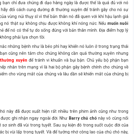
ng bạn chỉ đưa chúng đi dạo hàng ngày là được thế là quá đủ với nó
ớ hãy đổi cách cung đường đi thường xuyên để tránh gây cho nó sự
của vùng núi thụy sĩ vì thế bản thân nó đã quen với khí hậu lạnh giá
ng nó thật sự không chịu được không khí nóng nức. Nếu
muốn nuôi
ẻ để nó có thể tự do sống đúng với bản thân mình. Địa điểm hợp lý
không phải lựa chọn tồi.
ắc những bệnh như là béo phì hay khiến nó luôn ở trong trạng thái
ra bạn cũng nên tắm cho chúng không cần quá thường xuyên nhưng
 thường xuyên
để tránh vi khuẩn và bụi bận. Chủ yếu bộ phận bạn
nếp nhăn trên mạng vì là hai bộ phận gây bệnh chính cho chúng về
y hiểm cho vùng mắt của chúng và lâu dần sẽ khiến mắt của chúng bị
 chó này đã được xuất hiện rất nhiều trên phim ảnh cũng như trong
g được ghi nhận ngay ngoài đời. Như
Barry chú chó
này vô cùng nổi
 sơ sinh đã vùi trong tuyết. Sau sự kiện đó trong suốt cuộc đời của
 bị vùi lấp trong tuyết. Và để tưởng nhớ công lao của chú chó này,