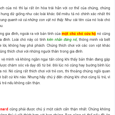
ch của nó thì lại rất ôn hòa trái hẳn với cơ thể của chúng, chúng
hung dữ giống như các loài khác. Để miêu tả nó chính xác nhất thì
 xung quanh và cả những con vật nó thấy
. Như cái tên của nó loài chó
u.
ng gia đình, ngoài ra với bản tính của
một chú chó cứu hộ
nó cũng
a đình. Loài chó này có tính
kiên nhẫn đáng nể
, thông minh và biết
e lời, không hay phá phách. Chúng thích chơi với các con vật khác
ũng thích chơi với những người thân trong gia đình.
ảo vệ mình và không ngần ngại tấn công khi thấy bản thân đang gặp
ược chăm sóc và dạy dỗ từ bé. Đôi lúc nó cũng hay bướng bỉnh lúc
 nó. Nó cũng rất thích chơi với trẻ con, thi thoảng chúng ngồi quan
i bất cứ khi nào. Nhưng hãy chú ý đến chúng khi chơi cùng lũ trẻ, vì
ũ trẻ nếu không cẩn thận.
rnard
cũng phải được chú ý một cách cẩn thận nhất. Chúng không