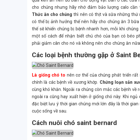
quá kén ăn nên đồ bán cho động vật bán ở các cửa h
cho chúng nhưng hãy nhớ đảm bảo lượng calo cần t
Thức ăn cho chúng
thì nên có thịt và sữa những thứ
có thể bị ảnh hưởng thế nên hãy cho chúng ăn 3 bữa
thế sẽ khiến chúng bị bệnh nhanh hơn, mỗi khi chún
một số cách để nhận biết chú chó của bạn có béo p
phải giảm cân cho nó và không nên cho chúng ăn nữa
Các loại bệnh thường gặp ở Saint B
Là giống chó to
nên cơ thể của chúng phát triển rất 
chính là các bệnh về xương khớp.
Chứng loạn sản x
cùng khó khăn. Ngoài ra chúng còn mắc các bệnh về r
ngoài ra cũng hay xuất hiện ở giống chó này. Khi ng
đặc biệt lưu ý thời gian chúng mới lớn đây là thời g
cuộc sống về sau.
Cách nuôi chó saint bernard