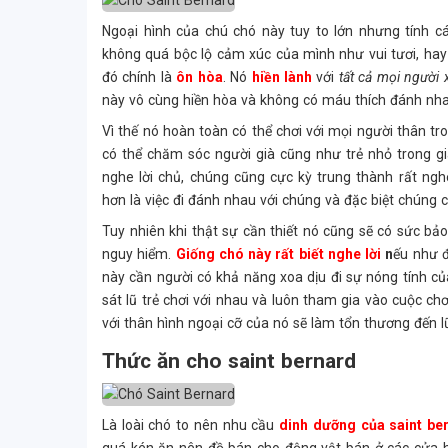
Ngoại hình của chú chó này tuy to lớn nhưng tính cá
không quá bộc lộ cảm xúc của mình như vui tươi, hay 
đó chính là
ôn hòa
. Nó
hiền lành
với
tất cả mọi người
này vô cùng hiền hòa và không có máu thích đánh nha
Vì thế nó hoàn toàn có thể chơi với mọi người thân tro
có thể chăm sóc người già cũng như trẻ nhỏ trong gi
nghe lời chủ, chúng cũng cực kỳ trung thành rất ngh
hơn là việc đi đánh nhau với chúng và đặc biệt chúng c
Tuy nhiên khi thật sự cần thiết nó cũng sẽ có sức b
nguy hiểm.
Giống chó này rất biết nghe lời
n
ếu như đ
này cần người có khả năng xoa dịu đi sự nóng tính của
sát lũ trẻ chơi với nhau và luôn tham gia vào cuộc chơ
với thân hình ngoại cỡ của nó sẽ làm tổn thương đến l
Thức ăn cho saint bernard
Là loài chó to nên nhu cầu
dinh dưỡng của saint be