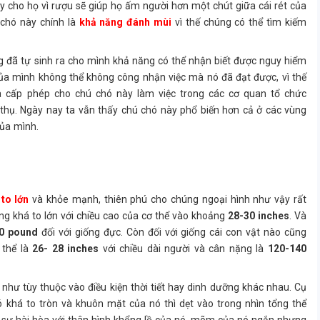
y cho họ vì rượu sẽ giúp họ ấm người hơn một chút giữa cái rét của
 chó này chính là
khả năng đánh mùi
vì thế chúng có thể tìm kiếm
ng đã tự sinh ra cho mình khả năng có thể nhận biết được nguy hiểm
ủa mình không thể không công nhận việc mà nó đã đạt được, vì thế
 cấp phép cho chú chó này làm việc trong các cơ quan tổ chức
thụ. Ngày nay ta vẫn thấy chú chó này phổ biến hơn cả ở các vùng
ủa mình.
to lớn
và khỏe mạnh, thiên phú cho chúng ngoại hình như vậy rất
ũng khá to lớn với chiều cao của cơ thể vào khoảng
28-30 inches
. Và
0 pound
đối với giống đực. Còn đối với giống cái con vật nào cũng
 thể là
26- 28 inches
với chiều dài người và cân nặng là
120-140
như tùy thuộc vào điều kiện thời tiết hay dinh dưỡng khác nhau. Cụ
ó khá to tròn và khuôn mặt của nó thì dẹt vào trong nhìn tổng thể