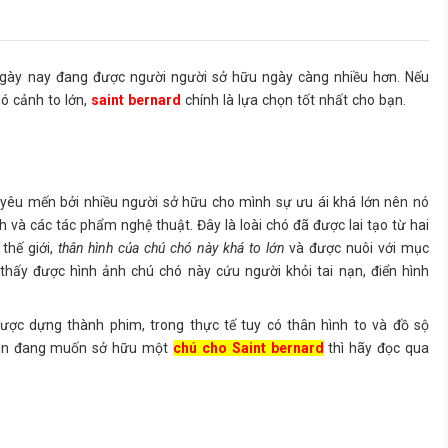
 ngày nay đang được người người sở hữu ngày càng nhiều hơn. Nếu
hó cảnh to lớn,
saint bernard
chính là lựa chọn tốt nhất cho bạn.
yêu mến bởi nhiều người sở hữu cho mình sự ưu ái khá lớn nên nó
và các tác phẩm nghệ thuật. Đây là loài chó đã được lai tạo từ hai
thế giới,
thân hình của chú chó này khá to lớn
và được nuôi với mục
 thấy được hình ảnh chú chó này cứu người khỏi tai nạn, điển hình
ợc dựng thành phim, trong thực tế tuy có thân hình to và đồ sộ
bạn đang muốn sở hữu một
chú cho Saint bernard
thì hãy đọc qua