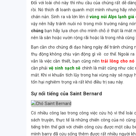
Đối với loài chó này thì nhu cầu của chúng rất dễ dà
rồi. Nó thích đi loanh quanh một mình nhưng hãy nh
chán nản. Sinh ra và lớn lên ở
vùng núi Alps lạnh giá
vậy nên hãy tránh nuôi nó trong môi trường nắng nó
chúng
bạn hãy lựa chọn cho mình chỗ ở thật là mát m
nên là sân hoặc vườn rộng rãi hoặc là trong nhà cũng 
Bạn cần cho chúng đi dạo hàng ngày để tránh chúng m
thụ động không chịu vận động gì về cơ thể. Ngoài 
vẫn là việc cần thiết, bạn cũng nên
trải lông cho nó
cần phải
vệ sinh sạch sẽ
chính là mắt cũng như các 
mắt. Khi vi khuẩn tích lũy trong hai vùng này sẽ ngu
tổn hại nghiêm trọng và rất khó điều trị sau này.
Sự nổi tiếng của Saint Bernard
Có nhiều công lao trong công việc cứu hộ vì thế loài
sách truyện, thực tế là những chiến công của nó cũn
tiếng trên thế giới với chiến công cứu được một câu bé
mình barry đã cứu sống thêm được rất nhiều người khác