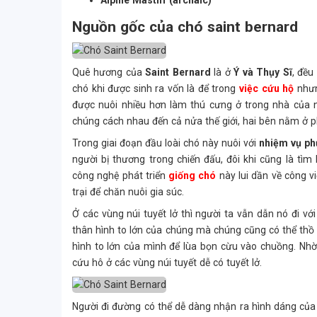
Alpine Mastiff (archaic)
Nguồn gốc của chó saint bernard
Quê hương của
Saint Bernard
là ở
Ý và Thụy Sĩ
, đều
chó khi được sinh ra vốn là để trong
việc cứu hộ
nhưn
được nuôi nhiều hơn làm thú cưng ở trong nhà của n
chúng cách nhau đến cả nửa thế giới, hai bên nằm ở p
Trong giai đoạn đầu loài chó này nuôi với
nhiệm vụ ph
người bị thương trong chiến đấu, đôi khi cũng là tìm
công nghệ phát triển
giống chó
này lui dần về công v
trại để chăn nuôi gia súc.
Ở các vùng núi tuyết lở thì người ta vẫn dẫn nó đi vớ
thân hình to lớn của chúng mà chúng cũng có thể thồ 
hình to lớn của mình để lùa bọn cừu vào chuồng. Nh
cứu hô ở các vùng núi tuyết dễ có tuyết lở.
Người đi đường có thể dễ dàng nhận ra hình dáng của