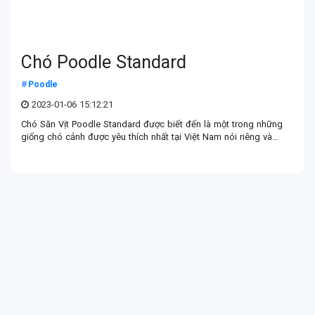
Chó Poodle Standard
Poodle
2023-01-06 15:12:21
Chó Săn Vịt Poodle Standard được biết đến là một trong những
giống chó cảnh được yêu thích nhất tại Việt Nam nói riêng và
trên toàn thế giới nói chung với giá khoảng từ 20.000.000 -
100.000.000 cho giống Chó Săn Vịt Poodle Standard thuần
chủng không lai tạp.