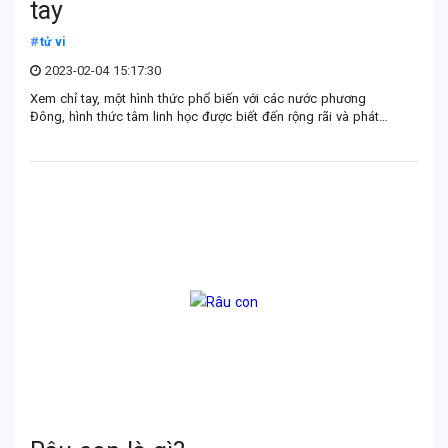
tay
tử vi
2023-02-04 15:17:30
Xem chỉ tay, một hình thức phổ biến với các nước phương
Đông, hình thức tâm linh học được biết đến rộng rãi và phát
triển mạnh mẽ, dĩ nhiên Việt Nam cũng là một trong số đó.
Hôm nay tử vi CANGI.VN sẽ chia sẻ bạn lưu ý khi chụp ảnh xem
bói chỉ tay, các đường chỉ tay chính khi chụp để giúp bạn giải
đáp cho bạn ngay sau đây.