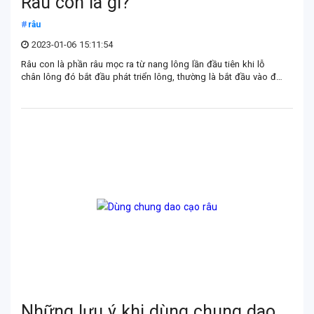
Râu con là gì?
râu
2023-01-06 15:11:54
Râu con là phần râu mọc ra từ nang lông lần đầu tiên khi lỗ
chân lông đó bắt đầu phát triển lông, thường là bắt đầu vào độ
tuổi trưởng thành hoặc sau giai đoạn dậy thì thì râu con mọc
nhiều cho đến khi rụng đi.
Những lưu ý khi dùng chung dao