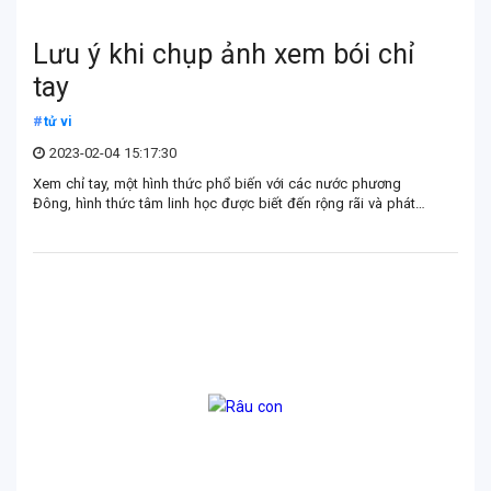
Lưu ý khi chụp ảnh xem bói chỉ
tay
tử vi
2023-02-04 15:17:30
Xem chỉ tay, một hình thức phổ biến với các nước phương
Đông, hình thức tâm linh học được biết đến rộng rãi và phát
triển mạnh mẽ, dĩ nhiên Việt Nam cũng là một trong số đó.
Hôm nay tử vi CANGI.VN sẽ chia sẻ bạn lưu ý khi chụp ảnh xem
bói chỉ tay, các đường chỉ tay chính khi chụp để giúp bạn giải
đáp cho bạn ngay sau đây.