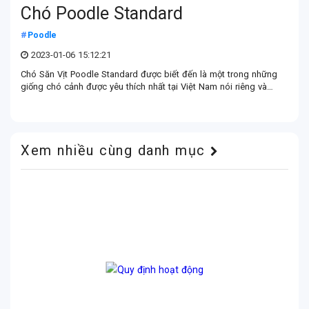
Chó Poodle Standard
Poodle
2023-01-06 15:12:21
Chó Săn Vịt Poodle Standard được biết đến là một trong những
giống chó cảnh được yêu thích nhất tại Việt Nam nói riêng và
trên toàn thế giới nói chung với giá khoảng từ 20.000.000 -
100.000.000 cho giống Chó Săn Vịt Poodle Standard thuần
chủng không lai tạp.
Xem nhiều cùng danh mục