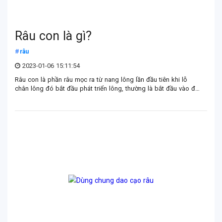
Râu con là gì?
râu
2023-01-06 15:11:54
Râu con là phần râu mọc ra từ nang lông lần đầu tiên khi lỗ
chân lông đó bắt đầu phát triển lông, thường là bắt đầu vào độ
tuổi trưởng thành hoặc sau giai đoạn dậy thì thì râu con mọc
nhiều cho đến khi rụng đi.