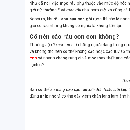
Như đã nói, việc
mọc râu
phụ thuộc vào mức độ hóc mô
giới nữ thường
ít có mọc râu
như nam giới và cũng có t
Ngoài ra, khi
râu con của con gái
rụng thì các lỗ nan
giới có râu nhưng không có nghĩa là không tồn tại.
Có nên cảo râu con con không?
Thường
bộ râu con mọc ở
những người đang trong quá 
và không thô nên có thể không cạo hoặc cạo tùy sở thí
con
sẽ nhanh chóng rụng đi và mọc thay thế bằng các
sạch sẽ.
Thoa
Bạn có thể
sử dụng dao cạo râu lưỡi đơn hoặc lưỡi kép
đ
dùng
nhíp
nhổ vì có thể gây viêm chân lông làm ảnh h