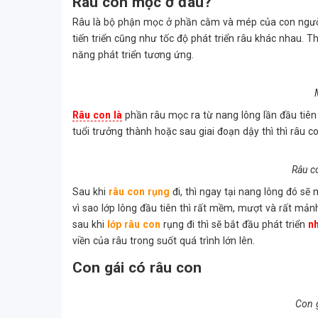
Râu con mọc ở đâu?
Râu là bộ phận mọc ở phần cằm và mép của con ngườ
tiến triển cũng như tốc độ phát triển râu khác nhau. T
năng phát triển tương ứng.
Râu con là
phần râu mọc ra từ nang lông lần đầu tiên 
tuổi trưởng thành hoặc sau giai đoạn dậy thì thì râu c
Râu c
Sau khi
râu con rụng
đi, thì ngay tại nang lông đó sẽ 
vì sao lớp lông đầu tiên thì rất mềm, mượt và rất mản
sau khi
lớp râu con
rụng đi thì sẽ bắt đầu phát triển
n
viền của râu trong suốt quá trình lớn lên.
Con gái có râu con
Con 