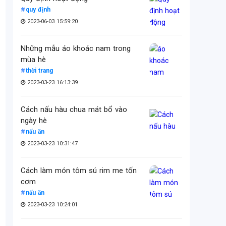
quy định
2023-06-03 15:59:20
Những mẫu áo khoác nam trong
mùa hè
thời trang
2023-03-23 16:13:39
Cách nấu hàu chua mát bổ vào
ngày hè
nấu ăn
2023-03-23 10:31:47
Cách làm món tôm sú rim me tốn
cơm
nấu ăn
2023-03-23 10:24:01