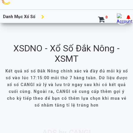
Danh Mục Xổ Số
0
XSDNO - Xổ Số Đắk Nông -
XSMT
Kết quả xổ số Đắk Nông chính xác và đầy đủ mỗi kỳ xổ
số vào lúc 17:15:00 mỗi thứ 7 hàng tuần. Dữ liệu được
xổ số CANGI xử lý và lưu trữ ngay sau khi có kết quả
cuối cùng. Ngoài ra, CANGI sẽ cung cấp thêm gợi ý
cho kỳ tiếp theo để bạn có thêm lựa chọn khi mua vé
số nhằm tăng tỉ lệ trúng hơn