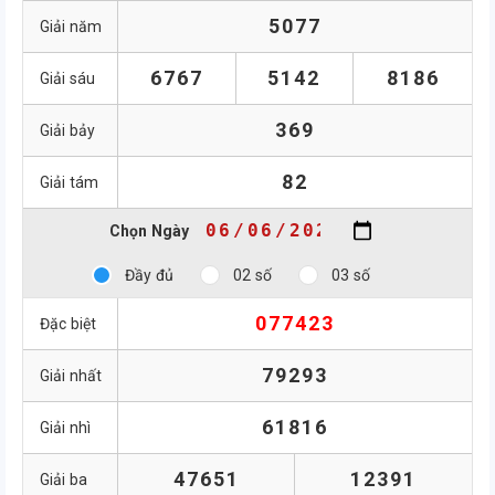
5077
Giải năm
6767
5142
8186
Giải sáu
369
Giải bảy
82
Giải tám
Chọn Ngày
Đầy đủ
02 số
03 số
077423
Đặc biệt
79293
Giải nhất
61816
Giải nhì
47651
12391
Giải ba