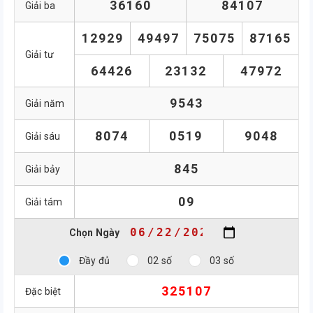
36160
84107
Giải ba
12929
49497
75075
87165
Giải tư
64426
23132
47972
9543
Giải năm
8074
0519
9048
Giải sáu
845
Giải bảy
09
Giải tám
Chọn Ngày
Đầy đủ
02 số
03 số
325107
Đặc biệt