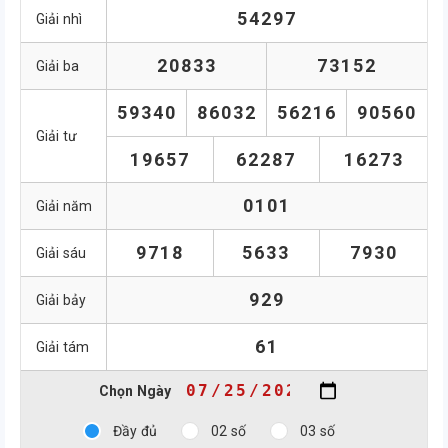
54297
Giải nhì
20833
73152
Giải ba
59340
86032
56216
90560
Giải tư
19657
62287
16273
0101
Giải năm
9718
5633
7930
Giải sáu
929
Giải bảy
61
Giải tám
Chọn Ngày
Đầy đủ
02 số
03 số