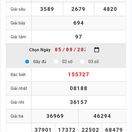
3589
2679
4820
Giải sáu
694
Giải bảy
97
Giải tám
Chọn Ngày
Đầy đủ
02 số
03 số
155727
Đặc biệt
08188
Giải nhất
36157
Giải nhì
36969
46294
Giải ba
37901
17372
22502
68479