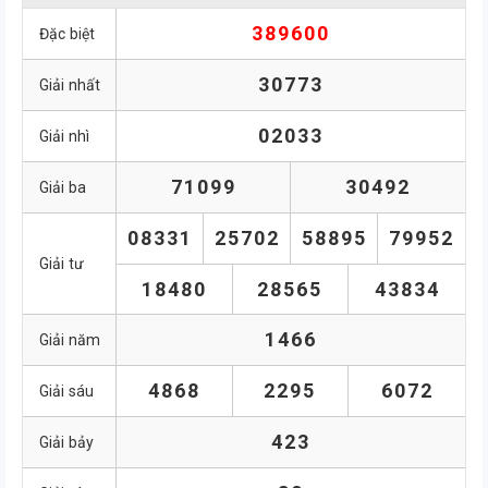
389600
Đặc biệt
30773
Giải nhất
02033
Giải nhì
71099
30492
Giải ba
08331
25702
58895
79952
Giải tư
18480
28565
43834
1466
Giải năm
4868
2295
6072
Giải sáu
423
Giải bảy