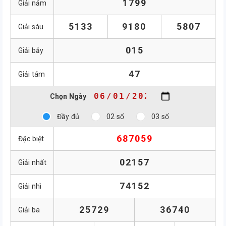
1799
Giải năm
5133
9180
5807
Giải sáu
015
Giải bảy
47
Giải tám
Chọn Ngày
Đầy đủ
02 số
03 số
687059
Đặc biệt
02157
Giải nhất
74152
Giải nhì
25729
36740
Giải ba