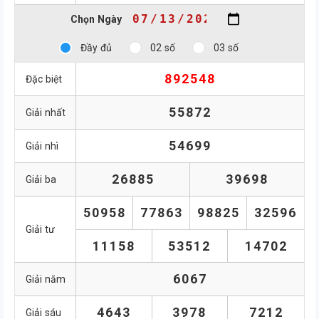
Chọn Ngày
Đầy đủ
02 số
03 số
892548
Đặc biệt
55872
Giải nhất
54699
Giải nhì
26885
39698
Giải ba
50958
77863
98825
32596
Giải tư
11158
53512
14702
6067
Giải năm
4643
3978
7212
Giải sáu