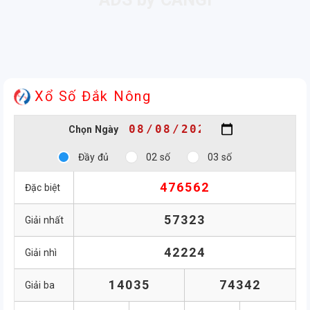
Xổ Số Đắk Nông
Chọn Ngày
Đầy đủ
02 số
03 số
476562
Đặc biệt
57323
Giải nhất
42224
Giải nhì
14035
74342
Giải ba