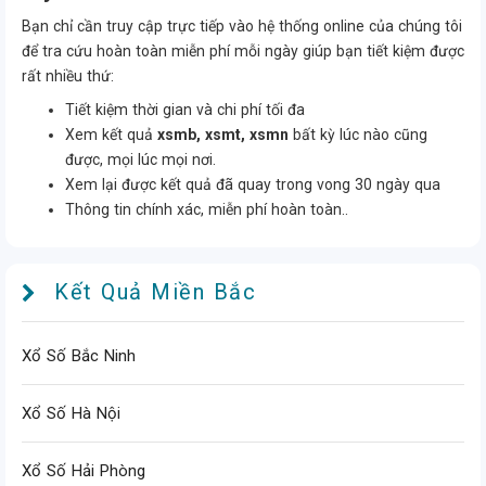
Bạn chỉ cần truy cập trực tiếp vào hệ thống online của chúng tôi
để tra cứu hoàn toàn miễn phí mỗi ngày giúp bạn tiết kiệm được
rất nhiều thứ:
Tiết kiệm thời gian và chi phí tối đa
Xem kết quả
xsmb, xsmt, xsmn
bất kỳ lúc nào cũng
được, mọi lúc mọi nơi.
Xem lại được kết quả đã quay trong vong 30 ngày qua
Thông tin chính xác, miễn phí hoàn toàn..
Kết Quả Miền Bắc
Xổ Số Bắc Ninh
Xổ Số Hà Nội
Xổ Số Hải Phòng