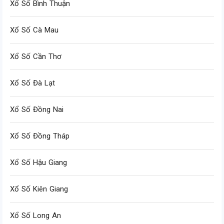
Xổ Số Bình Thuận
Xổ Số Cà Mau
Xổ Số Cần Thơ
Xổ Số Đà Lạt
Xổ Số Đồng Nai
Xổ Số Đồng Tháp
Xổ Số Hậu Giang
Xổ Số Kiên Giang
Xổ Số Long An