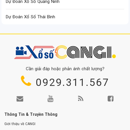
Dự Đoán Xổ Số Quảng Ninh
Dự Đoán Xổ Số Thái Bình
Cần giải đáp hoặc phản ánh chất lượng?
0929.311.567
Thông Tin & Truyền Thông
Giới thiệu về CANGI