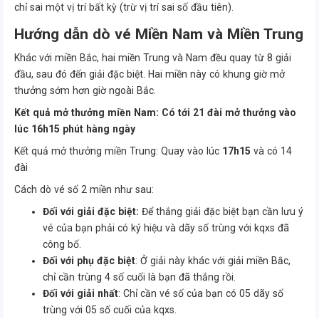
chỉ sai một vị trí bất kỳ (trừ vị trí sai số đầu tiên).
Hướng dẫn dò vé Miền Nam và Miền Trung
Khác với miền Bắc, hai miền Trung và Nam đều quay từ 8 giải
đầu, sau đó đến giải đặc biệt. Hai miền này có khung giờ mở
thưởng sớm hơn giờ ngoài Bắc.
Kết quả mở thưởng miền Nam:
Có tới 21 đài mở thưởng vào
lúc 16h15 phút hàng ngày
Kết quả mở thưởng miền Trung: Quay vào lúc
17h15
và có 14
đài
Cách dò vé số 2 miền như sau:
Đối với giải đặc biệt:
Để thắng giải đặc biệt bạn cần lưu ý
vé của bạn phải có ký hiệu và dãy số trùng với kqxs đã
công bố.
Đối với phụ đặc biệt
: Ở giải này khác với giải miền Bắc,
chỉ cần trùng 4 số cuối là bạn đã thắng rồi.
Đối với giải nhất
: Chỉ cần vé số của bạn có 05 dãy số
trùng với 05 số cuối của kqxs.