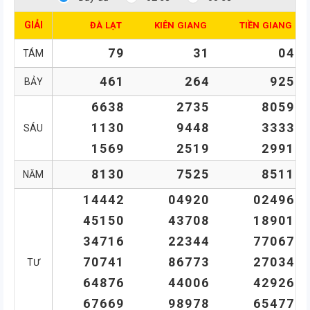
GIẢI
ĐÀ LẠT
KIÊN GIANG
TIỀN GIANG
79
31
04
TÁM
461
264
925
BẢY
6638
2735
8059
1130
9448
3333
SÁU
1569
2519
2991
8130
7525
8511
NĂM
14442
04920
02496
45150
43708
18901
34716
22344
77067
70741
86773
27034
TƯ
64876
44006
42926
67669
98978
65477