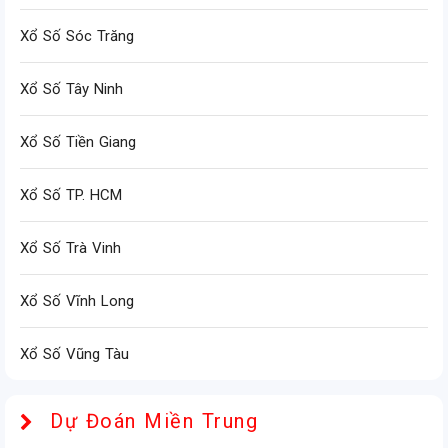
Xổ Số Sóc Trăng
Xổ Số Tây Ninh
Xổ Số Tiền Giang
Xổ Số TP. HCM
Xổ Số Trà Vinh
Xổ Số Vĩnh Long
Xổ Số Vũng Tàu
Dự Đoán Miền Trung