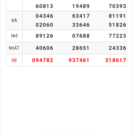
60813
19489
70393
04346
63417
81191
BA
02060
33646
51826
89126
07688
77223
NHÌ
40606
28651
24336
NHẤT
094782
937461
318617
ĐB