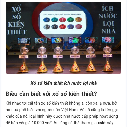
Xổ số kiến thiết ích nước lợi nhà
Điều cần biết với xổ số kiến thiết?
Khi nhắc tới cái tên xổ số kiến thiết không ai còn xa lạ nữa, bởi
nó quá phổ biến với người dân Việt Nam, Vé số cũng là tên gọi
khác của nó, loại hình này được nhà nước cấp phép hoạt động
để bán với giá 10.000 vnđ. Ai cũng có thể tham gia
xskt
này