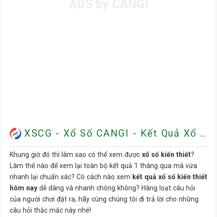
XSCG - Xổ Số CANGI - Kết Quả Xổ Số Hôm Nay Chính Xác
Khung giờ đó thì làm sao có thể xem được
xổ số kiến thiết
?
Làm thế nào để xem lại toàn bộ kết quả 1 tháng qua mà vừa
nhanh lại chuẩn xác? Có cách nào xem
kết quả xổ số kiến thiết
hôm nay
dễ dàng và nhanh chóng không? Hàng loạt câu hỏi
của người chơi đặt ra, hãy cùng chúng tôi đi trả lời cho những
câu hỏi thắc mắc này nhé!