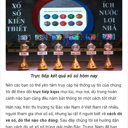
Trực tiếp kết quả xổ số hôm nay
Nên các bạn có thể yên tâm truy cập hệ thống uy tín của chúng
tôi để theo dõi
trực tiếp kqxs
mọi lúc, mọi nơi, dù trong hoàn
cảnh nào bạn cũng đều nắm bắt thông tin một cách tốt nhất.
Hiện nay, trên thị trường từ Bắc vào Nam ở Việt Nam rất nhiều
người tham gia chơi xổ số, nhưng lại rất ít người biết về
cách dò
vé số, dò thế nào cho đúng.
Sau đây chúng tôi sẽ hướng dẫn
bạn cách dò vé xổ số trúng giải miền Bắc, Trung, Nam để bạn