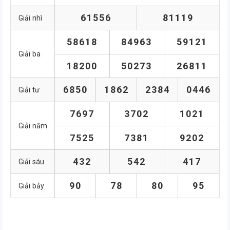
61556
81119
Giải nhì
58618
84963
59121
Giải ba
18200
50273
26811
6850
1862
2384
0446
Giải tư
7697
3702
1021
Giải năm
7525
7381
9202
432
542
417
Giải sáu
90
78
80
95
Giải bảy